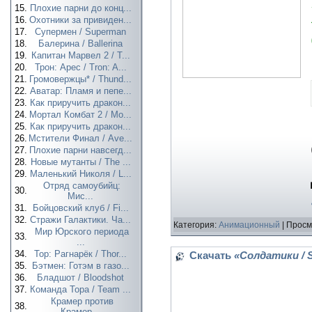
15.
Плохие парни до конц...
16.
Охотники за привиден...
17.
Супермен / Superman
18.
Балерина / Ballerina
19.
Капитан Марвел 2 / T...
20.
Трон: Арес / Tron: A...
21.
Громовержцы* / Thund...
22.
Аватар: Пламя и пепе...
23.
Как приручить дракон...
24.
Мортал Комбат 2 / Mo...
25.
Как приручить дракон...
26.
Мстители Финал / Ave...
27.
Плохие парни навсегд...
28.
Новые мутанты / The ...
29.
Маленький Николя / L...
Отряд самоубийц:
30.
Мис...
31.
Бойцовский клуб / Fi...
32.
Стражи Галактики. Ча...
Категория:
Анимационный
| Просм
Мир Юрского периода
33.
...
34.
Тор: Рагнарёк / Thor...
Скачать
«Солдатики / S
35.
Бэтмен: Готэм в газо...
36.
Бладшот / Bloodshot
37.
Команда Тора / Team ...
Крамер против
38.
Крамер...