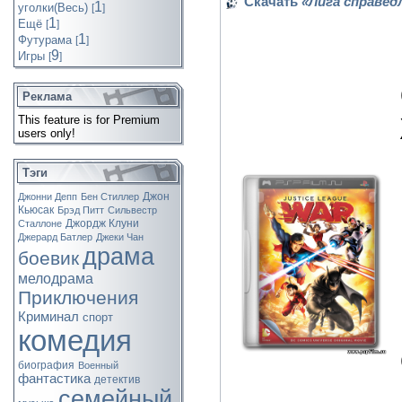
Скачать
«Лига справедл
1
уголки(Весь)
[
]
1
Ещё
[
]
1
Футурама
[
]
9
Игры
[
]
Реклама
This feature is for Premium
users only!
Тэги
Джон
Джонни Депп
Бен Стиллер
Кьюсак
Брэд Питт
Сильвестр
Джордж Клуни
Сталлоне
Джерард Батлер
Джеки Чан
драма
боевик
мелодрама
Приключения
Криминал
спорт
комедия
биография
Военный
фантастика
детектив
семейный