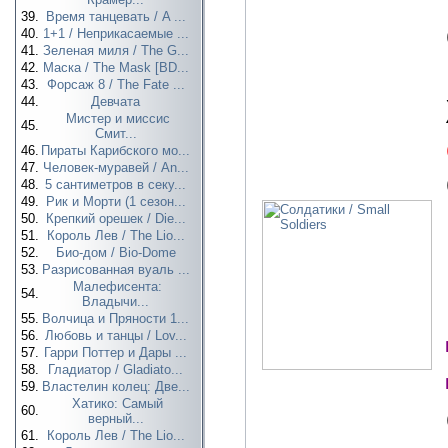
39.
Время танцевать / A ...
40.
1+1 / Неприкасаемые ...
41.
Зеленая миля / The G...
42.
Маска / The Mask [BD...
43.
Форсаж 8 / The Fate ...
44.
Девчата
Мистер и миссис
45.
Смит...
46.
Пираты Карибского мо...
47.
Человек-муравей / An...
48.
5 сантиметров в секу...
49.
Рик и Морти (1 сезон...
50.
Крепкий орешек / Die...
51.
Король Лев / The Lio...
52.
Био-дом / Bio-Dome
53.
Разрисованная вуаль ...
Малефисента:
54.
Владычи...
55.
Волчица и Пряности 1...
56.
Любовь и танцы / Lov...
57.
Гарри Поттер и Дары ...
58.
Гладиатор / Gladiato...
59.
Властелин колец: Две...
Хатико: Самый
60.
верный...
61.
Король Лев / The Lio...