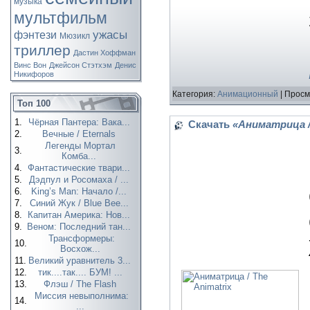
музыка
мультфильм
ужасы
фэнтези
Мюзикл
триллер
Дастин Хоффман
Винс Вон
Джейсон Стэтхэм
Денис
Никифоров
Категория:
Анимационный
| Просм
Топ 100
1.
Чёрная Пантера: Вака...
Скачать
«Аниматрица / 
2.
Вечные / Eternals
Легенды Мортал
3.
Комба...
4.
Фантастические твари...
5.
Дэдпул и Росомаха / ...
6.
King’s Man: Начало /...
7.
Синий Жук / Blue Bee...
8.
Капитан Америка: Нов...
9.
Веном: Последний тан...
Трансформеры:
10.
Восхож...
11.
Великий уравнитель 3...
12.
тик....так.... БУМ! ...
13.
Флэш / The Flash
Миссия невыполнима:
14.
...