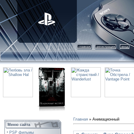
главная
регистрация
вход
Главная
»
Анимационный
Меню сайта
PSP фильмы