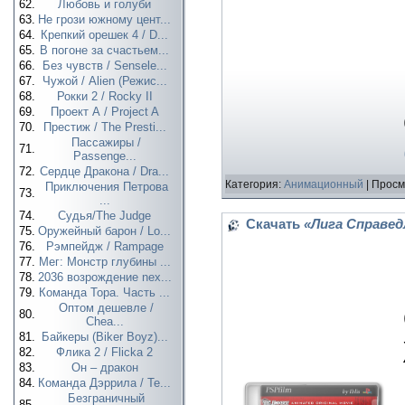
62.
Любовь и голуби
63.
Не грози южному цент...
64.
Крепкий орешек 4 / D...
65.
В погоне за счастьем...
66.
Без чувств / Sensele...
67.
Чужой / Alien (Режис...
68.
Рокки 2 / Rocky II
69.
Проект А / Project A
70.
Престиж / The Presti...
Пассажиры /
71.
Passenge...
72.
Сердце Дракона / Dra...
Категория:
Анимационный
| Просм
Приключения Петрова
73.
...
74.
Судья/The Judge
Скачать
«Лига Справедл
75.
Оружейный барон / Lo...
76.
Рэмпейдж / Rampage
77.
Мег: Монстр глубины ...
78.
2036 возрождение nex...
79.
Команда Тора. Часть ...
Оптом дешевле /
80.
Chea...
81.
Байкеры (Biker Boyz)...
82.
Флика 2 / Flicka 2
83.
Он – дракон
84.
Команда Дэррила / Te...
Безграничный
85.