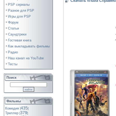
Скачать
«Лига Справедл
PSP сериалы
Разное для PSP
Игры для PSP
Форум
Статьи
Саундтреки
Гостевая книга
Как выкладывать фильмы
Радио
Наш канал на YouTube
Тесты
Поиск
Фильмы
435
Комедия
[
]
379
Триллер
[
]