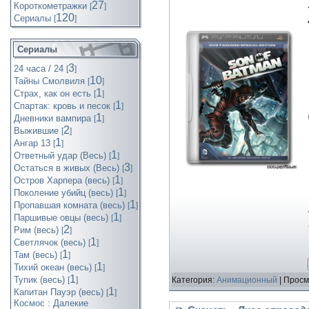
27
Короткометражки
[
]
120
Cериалы
[
]
Сериалы
3
24 часа / 24
[
]
10
Тайны Смолвиля
[
]
1
Страх, как он есть
[
]
1
Спартак: кровь и песок
[
]
1
Дневники вампира
[
]
2
Выжившие
[
]
1
Ангар 13
[
]
1
Ответный удар (Весь)
[
]
3
Остаться в живых (Весь)
[
]
1
Остров Харпера (весь)
[
]
1
Поколение убийц (весь)
[
]
1
Пропавшая комната (весь)
[
]
1
Паршивые овцы (весь)
[
]
2
Рим (весь)
[
]
1
Светлячок (весь)
[
]
1
Там (весь)
[
]
1
Тихий океан (весь)
[
]
1
Тупик (весь)
[
]
Категория:
Анимационный
| Просм
1
Капитан Пауэр (весь)
[
]
Космос : Далекие