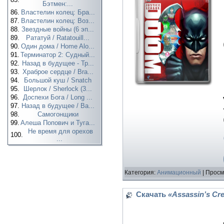
Бэтмен:...
86.
Властелин колец: Бра...
87.
Властелин колец: Воз...
88.
Звездные войны (6 эп...
89.
Рататуй / Ratatouill...
90.
Один дома / Home Alo...
91.
Терминатор 2: Судный...
92.
Назад в будущее - Тр...
93.
Храброе сердце / Bra...
94.
Большой куш / Snatch
95.
Шерлок / Sherlock (3...
96.
Доспехи Бога / Long ...
97.
Назад в будущее / Ba...
98.
Самогонщики
99.
Алеша Попович и Туга...
Не время для орехов
100.
...
Категория:
Анимационный
| Просм
Скачать
«Assassin’s Cr