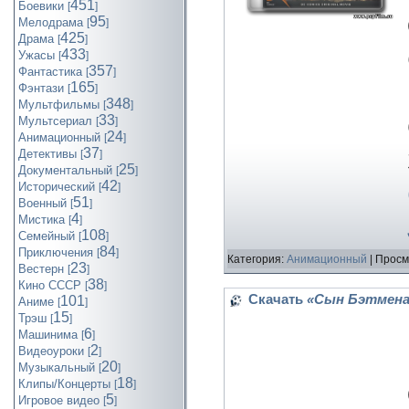
451
Боевики
[
]
95
Мелодрама
[
]
425
Драма
[
]
433
Ужасы
[
]
357
Фантастика
[
]
165
Фэнтази
[
]
348
Мультфильмы
[
]
33
Мультсериал
[
]
24
Анимационный
[
]
37
Детективы
[
]
25
Документальный
[
]
42
Исторический
[
]
51
Военный
[
]
4
Мистика
[
]
108
Семейный
[
]
84
Приключения
[
]
Категория:
Анимационный
| Просм
23
Вестерн
[
]
38
Кино СССР
[
]
Скачать
«Сын Бэтмена/
101
Аниме
[
]
15
Трэш
[
]
6
Машинима
[
]
2
Видеоуроки
[
]
20
Музыкальный
[
]
18
Клипы/Концерты
[
]
5
Игровое видео
[
]