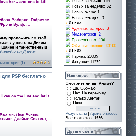
Новых за месяц: 154
ove her... and one to kill
Новых за неделю: 32
Новых вчера: 1
Новых сегодня: 0
ейсон Робардс, Габриэле
»
Из них
Фрэнк Вулф, ...
Администраторов: 3
Модераторов: 2
ему проложить по этой
Проверенных: 196
нимая лучшего на Диком
Обычных юзеров: 39190
т Шайен и таинственный
»
Из них
днажды на Диком
Парней: 28035
Девушек: 11375
омментарии (1)
Наш опрос
для PSP бесплатно
Смотрите ли вы Аниме?
Да. Обожаю
Нет. Не переношу.
ives on the line and let it
Только Хентай
Няяа!
Результаты
|
Архив опросов
 Хартли, Люк Аскью,
Всего ответов:
1536
ккинг, Джеймс Сиккинг,
Друзья сайта