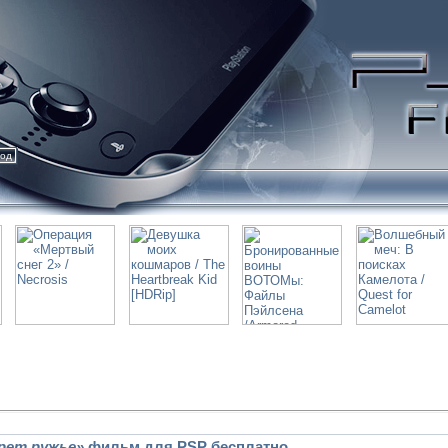
ход
рет ружье»
фильм для PSP бесплатно