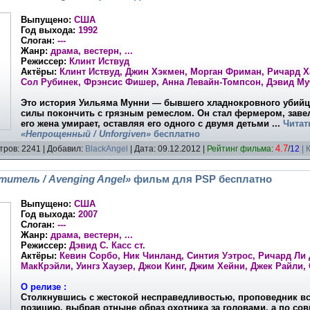
Выпущено:
США
Год выхода:
1992
Слоган:
---
Жанр:
драма, вестерн, ...
Режиссер:
Клинт Иствуд
Актёры:
Клинт Иствуд, Джин Хэкмен, Морган Фриман, Ричард Х
Сол Рубинек, Фрэнсис Фишер, Анна Левайн-Томпсон, Дэвид Муч
Это история Уильяма Мунни — бывшего хладнокровного убийц
силы покончить с грязным ремеслом. Он стал фермером, завел
его жена умирает, оставляя его одного с двумя детьми
...
Читат
«Непрощенный / Unforgiven»
бесплатно
4.7
тров: 2241 | Добавил:
BlackAngel
| Дата:
09.12.2012
|
Рейтинг фильма:
/
12
| 
титель / Avenging Angel»
фильм для PSP бесплатно
Выпущено:
США
Год выхода:
2007
Слоган:
---
Жанр:
драма, вестерн, ...
Режиссер:
Дэвид С. Касс ст.
Актёры:
Кевин Сорбо, Ник Чинланд, Синтия Уэтрос, Ричард Ли
МакКрэйли, Уингз Хаузер, Джои Кинг, Джим Хейни, Джек Райли, 
О релизе :
Столкнувшись с жестокой несправедливостью, проповедник в
позицию, выбрав отныне образ охотника за головами, а по со