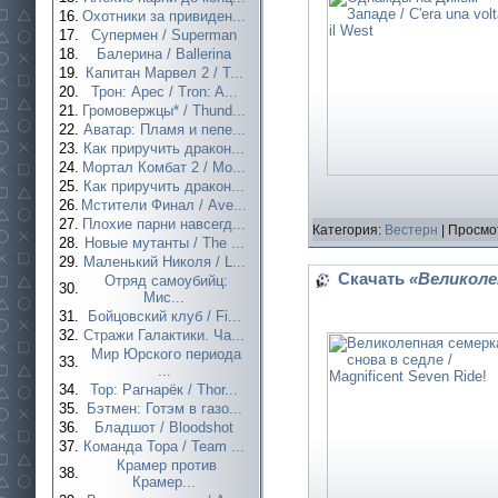
16.
Охотники за привиден...
17.
Супермен / Superman
18.
Балерина / Ballerina
19.
Капитан Марвел 2 / T...
20.
Трон: Арес / Tron: A...
21.
Громовержцы* / Thund...
22.
Аватар: Пламя и пепе...
23.
Как приручить дракон...
24.
Мортал Комбат 2 / Mo...
25.
Как приручить дракон...
26.
Мстители Финал / Ave...
27.
Плохие парни навсегд...
Категория:
Вестерн
| Просмо
28.
Новые мутанты / The ...
29.
Маленький Николя / L...
Скачать
«Великолеп
Отряд самоубийц:
30.
Мис...
31.
Бойцовский клуб / Fi...
32.
Стражи Галактики. Ча...
Мир Юрского периода
33.
...
34.
Тор: Рагнарёк / Thor...
35.
Бэтмен: Готэм в газо...
36.
Бладшот / Bloodshot
37.
Команда Тора / Team ...
Крамер против
38.
Крамер...