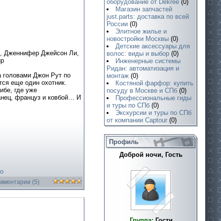
оборудование от Dekree
(0)
Магазин запчастей
just.parts: доставка по всей
России
(0)
Элитное жилье и
новостройки Москвы
(0)
Детские аксессуары для
н, Дженнифер Джейсон Ли,
волос: виды и выбор
(0)
ир
Инженерные системы
Ридан: автоматизация и
 головами Джон Рут по
монтаж
(0)
тся еще один охотник.
Костяной фарфор: купить
ибе, где уже
посуду в Москве и СПб
(0)
анец, француз и ковбой… И
Профессиональные гиды
и туры по СПб
(0)
Экскурсии и туры по СПб
от компании Captour
(0)
Профиль
Доброй ночи, Гость
о
омментарии (5)
Группа:
Гости