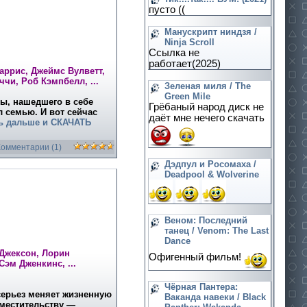
пусто ((
Манускрипт ниндзя /
Ninja Scroll
Ссылка не
работает(2025)
аррис, Джеймс Вулветт,
чи, Роб Кэмпбелл, ...
Зеленая миля / The
Green Mile
ы, нашедшего в себе
Грёбаный народ диск не
 семью. И вот сейчас
даёт мне нечего скачать
ь дальше и
СКАЧАТЬ
Комментарии (1)
Дэдпул и Росомаха /
Deadpool & Wolverine
Веном: Последний
танец / Venom: The Last
Dance
 Джексон, Лорин
Офигенный фильм!
Сэм Дженкинс, ...
Чёрная Пантера:
серьез меняет жизненную
Ваканда навеки / Black
вместительству —