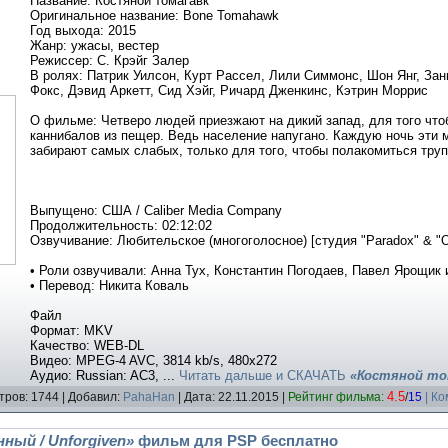
Название: Костяной томагавк
Оригинальное название: Bone Tomahawk
Год выхода: 2015
Жанр: ужасы, вестер
Режиссер: С. Крэйг Залер
В ролях: Патрик Уилсон, Курт Рассел, Лили Симмонс, Шон Янг, За
Фокс, Дэвид Аркетт, Сид Хэйг, Ричард Дженкинс, Кэтрин Моррис
О фильме: Четверо людей приезжают на дикий запад, для того чт
каннибалов из пещер. Ведь население напугано. Каждую ночь эти 
забирают самых слабых, только для того, чтобы полакомиться тру
Выпущено: США / Caliber Media Company
Продолжительность: 02:12:02
Озвучивание: Любительское (многоголосное) [студия "Paradox" & "O
• Роли озвучивали: Анна Тух, Константин Погодаев, Павел Ярощик
• Перевод: Никита Коваль
Файл
Формат: MKV
Качество: WEB-DL
Видео: MPEG-4 AVC, 3814 kb/s, 480x272
Аудио: Russian: AC3,
...
Читать дальше и
СКАЧАТЬ
«Костяной то
4.5
тров: 1744 | Добавил:
PahaHan
| Дата:
22.11.2015
|
Рейтинг фильма:
/
15
| К
ный / Unforgiven»
фильм для PSP бесплатно