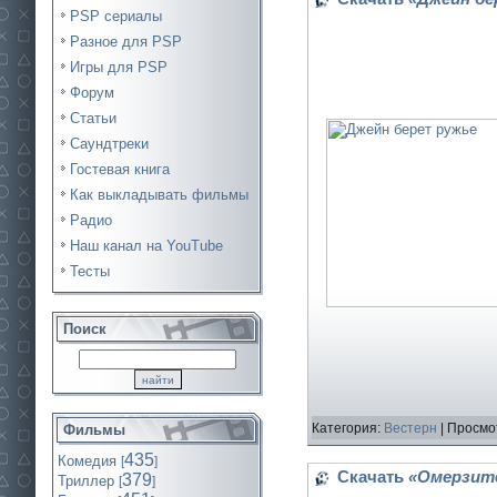
PSP сериалы
Разное для PSP
Игры для PSP
Форум
Статьи
Саундтреки
Гостевая книга
Как выкладывать фильмы
Радио
Наш канал на YouTube
Тесты
Поиск
Категория:
Вестерн
| Просмо
Фильмы
435
Комедия
[
]
Скачать
«Омерзите
379
Триллер
[
]