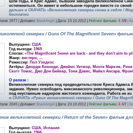
Шли годы, и Крис Адамс, бывший заводила Великолепной Сем
остепениться. Он живет в небольшом городке вместе со свое
дальше и
СКАЧАТЬ
«Великолепная семерка снова в седле / Magn
бесплатно
4.4
тров: 2077 | Добавил:
BlackAngel
| Дата:
23.10.2012
|
Рейтинг фильма:
/
9
| К
иколепной семерки / Guns Of The Magnificent Seven»
фильм 
Выпущено:
США
Год выхода:
1969
Слоган:
«The Magnificent Seven are back - and they don't aim to pl
Жанр:
вестерн, ...
Режиссер:
Пол Уэндкос
Актёры:
Джордж Кеннеди, Джеймс Уитмор, Монте Маркэм, Рени 
Скотт Томас, Джо Дон Бейкер, Тони Дэвис, Майкл Ансара, Фрэнк
О релизе :
Великолепная семерка под предводительством Криса Адамса б
задание. Нужно освободить мексиканского революционера, зак
под неустанным надзором жестокого коменданта. Работа не из
и
СКАЧАТЬ
«Ружья великолепной семерки / Guns Of The Magnifi
4.4
тров: 2045 | Добавил:
BlackAngel
| Дата:
23.10.2012
|
Рейтинг фильма:
/
7
| К
ие великолепной семерки / Return of the Seven»
фильм для
Выпущено:
США, Испания
Год выхода:
1966