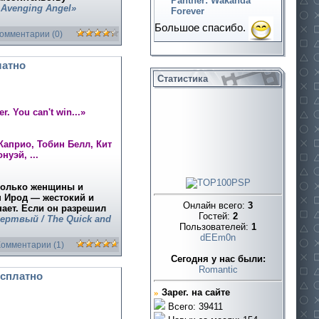
Panther: Wakanda
Avenging Angel»
Forever
Большое спасибо.
Комментарии (0)
латно
Статистика
er. You can't win...»
Каприо, Тобин Белл, Кит
уэй, ...
 только женщины и
н Ирод — жестокий и
Онлайн всего:
3
нает. Если он разрешил
Гостей:
2
ртвый / The Quick and
Пользователей:
1
dEEm0n
Комментарии (1)
Cегодня у нас были:
Romantic
сплатно
»
Зарег. на сайте
Всего: 39411