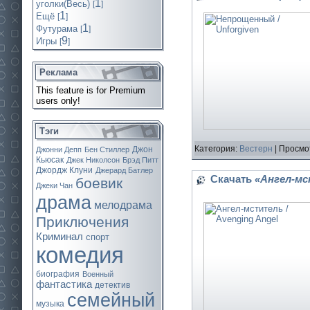
1
уголки(Весь)
[
]
1
Ещё
[
]
1
Футурама
[
]
9
Игры
[
]
Реклама
This feature is for Premium
users only!
Тэги
Категория:
Вестерн
| Просмо
Джон
Джонни Депп
Бен Стиллер
Кьюсак
Джек Николсон
Брэд Питт
Джордж Клуни
Джерард Батлер
Скачать
«Ангел-мс
боевик
Джеки Чан
драма
мелодрама
Приключения
Криминал
спорт
комедия
биография
Военный
фантастика
детектив
семейный
музыка