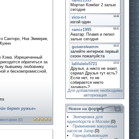
го Санторо, Ноа Эммерик,
 Куинн
ы Хэма. Изрешеченный
приходится обратиться за
ему бывшему любовнику.
ной и бескомпромиссной,
Для добавления необходима
авторизация
lms
йн берет ружье»
Новое на форуме
Экипировка для
мментарии (0)
единоборств в Москве
(0)
Применение вакуумных
насосов Jurop
(0)
Горнодобывающее