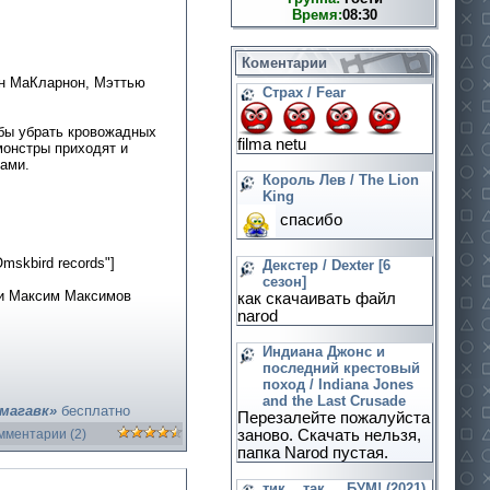
Время:
08:30
Коментарии
нн МаКларнон, Мэттью
Страх / Fear
обы убрать кровожадных
filma netu
монстры приходят и
пами.
Король Лев / The Lion
King
спасибо
mskbird records"]
Декстер / Dexter [6
сезон]
 и Максим Максимов
как скачаивать файл
narod
Индиана Джонс и
последний крестовый
поход / Indiana Jones
and the Last Crusade
магавк»
бесплатно
Перезалейте пожалуйста
заново. Скачать нельзя,
омментарии (2)
папка Narod пустая.
тик....так.... БУМ! (2021)