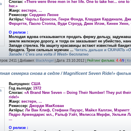
Слоган:
«There were three men in her life. One to take her... one to l
her.»
Жанр:
вестерн, ...
Режиссер:
Серджио Леоне
Актёры:
Чарльз Бронсон, Генри Фонда, Клаудия Кардинале, Дж
Ферцетти, Паоло Стоппа, Вуди Строуд, Джек Илэм, Кинен Уинн, 
О релизе :
Молодая вдова отказывается продать ферму дельцу, задумавш
земле железную дорогу, и тогда он заказывает ее убийство, на
Западе стрелка. На защиту красавицы встают известный банди
бродяга. Трое сильных мужчин
...
Читать дальше и
СКАЧАТЬ
«О
Западе / C'era una volta il West»
бесплатно
4.4
тров: 2411 | Добавил:
BlackAngel
| Дата:
23.10.2012
|
Рейтинг фильма:
/
9
| К
ная семерка снова в седле / Magnificent Seven Ride!»
фильм 
Выпущено:
США
Год выхода:
1972
Слоган:
«A Brand New Seven -- Doing Their Number! They put their l
ride!»
Жанр:
вестерн, ...
Режиссер:
Джордж МакКован
Актёры:
Ли Ван Клиф, Стефани Пауэрс, Майкл Каллэн, Мэриетт
Педро Армендарис мл., Ральф Уэйт, Мелисса Мерфи, Уильям Ла
...
О релизе :