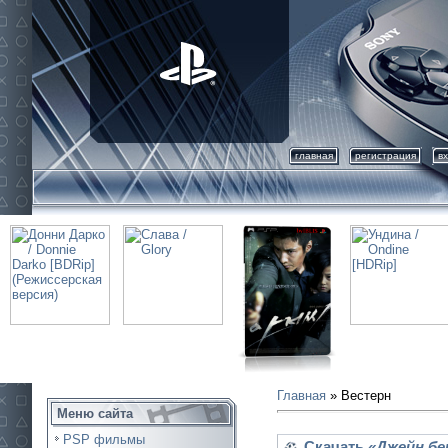
главная
регистрация
в
Главная
»
Вестерн
Меню сайта
PSP фильмы
Скачать
«Джейн бе