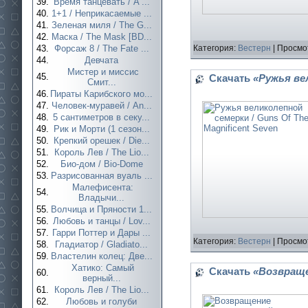
39.
Время танцевать / A ...
40.
1+1 / Неприкасаемые ...
41.
Зеленая миля / The G...
42.
Маска / The Mask [BD...
43.
Форсаж 8 / The Fate ...
Категория:
Вестерн
| Просмо
44.
Девчата
Мистер и миссис
45.
Скачать
«Ружья вел
Смит...
46.
Пираты Карибского мо...
47.
Человек-муравей / An...
48.
5 сантиметров в секу...
49.
Рик и Морти (1 сезон...
50.
Крепкий орешек / Die...
51.
Король Лев / The Lio...
52.
Био-дом / Bio-Dome
53.
Разрисованная вуаль ...
Малефисента:
54.
Владычи...
55.
Волчица и Пряности 1...
56.
Любовь и танцы / Lov...
57.
Гарри Поттер и Дары ...
Категория:
Вестерн
| Просмо
58.
Гладиатор / Gladiato...
59.
Властелин колец: Две...
Хатико: Самый
Скачать
«Возвращен
60.
верный...
61.
Король Лев / The Lio...
62.
Любовь и голуби