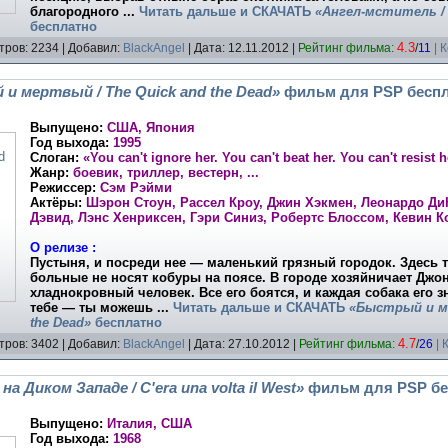
благородного
...
Читать дальше и
СКАЧАТЬ
«Ангел-мститель / 
бесплатно
4.3
тров: 2234 | Добавил:
BlackAngel
| Дата:
12.11.2012
|
Рейтинг фильма:
/
11
| 
и мертвый / The Quick and the Dead»
фильм для PSP бесп
Выпущено:
США, Япония
Год выхода:
1995
Слоган:
«You can't ignore her. You can't beat her. You can't resist h
Жанр:
боевик, триллер, вестерн, ...
Режиссер:
Сэм Рэйми
Актёры:
Шэрон Стоун, Рассел Кроу, Джин Хэкмен, Леонардо Ди
Дэвид, Лэнс Хенриксен, Гэри Синиз, Робертс Блоссом, Кевин Кон
О релизе :
Пустыня, и посреди нее — маленький грязный городок. Здесь
больные не носят кобуры на поясе. В городе хозяйничает Джо
хладнокровный человек. Все его боятся, и каждая собака его з
тебе — ты можешь
...
Читать дальше и
СКАЧАТЬ
«Быстрый и ме
the Dead»
бесплатно
4.7
тров: 3402 | Добавил:
BlackAngel
| Дата:
27.10.2012
|
Рейтинг фильма:
/
26
| 
а Диком Западе / C'era una volta il West»
фильм для PSP бе
Выпущено:
Италия, США
Год выхода:
1968