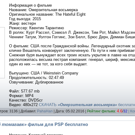
Информация о фильме
Название: Омерзительная восьмерка
Оригинальное название: The Hateful Eight
Год выхода: 2015
Жанр: вестерн
Режиссер: Квентин Тарантино
В ролях: Курт Рассел, Сэмюэл Л. Джексон, Тим Рот, Майкл Мэдсе
Ченнинг Татум, Уолтон Гоггинс, Зои Белл, Брюс Дерн, Демиан Биш
О фильме: США после Гражданской войны. Легендарный охотник за
кличке Вешатель конвоирует заключенную. По пути к ним прибивае
Снежная буря вынуждает всех троих искать укрытие в лавке на отш
расположилась весьма пестрая компания: генерал, шериф, мексик
один из них — не тот, за кого себя выдает.
Выпущено: США / Weinstein Company
Продолжительность: 02:47:49
Озвучивание: Дублированное
Файл: 577.67 mb
Формат: MP4
Качество: DVDScr
Видео: 480x272
СКАЧАТЬ
«Омерзительная восьмерка»
бесплатн
4.6
тров: 3136 | Добавил:
PahaHan
| Дата:
05.02.2016
|
Рейтинг фильма:
/
32
| К
 томагавк»
фильм для PSP бесплатно