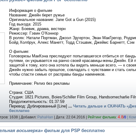
Информация о фильме
Название: Джейн берет ружье
Оригинальное название: Jane Got a Gun (2015)
Год выхода: 2015
Жанр: Боевик, драма, вестерн
Режиссер: Гэвин О’Коннор
В ролях: Натали Портман, Джоэл Эдгертон, Эван МакГрегор, Родри
Бойд Холбрук, Алекс Манетт, Тодд Стэшвик, Джеймс Барнетт, Сэм
О фильме:
Головорезы МакКэна преследуют попытавшегося отбиться от банд
пулями, он укрывается на ранчо своей красавицы-жены Джейн. Ей 
защитой к тому, кого она хотела бы видеть меньше всего, — к сво
Джейн нужно забыть прошлое, совладать с чувствами и стать силь
чтобы спасти семью от расправы банды наемников.
Примечание: Релиз без рекламы
Страна: США
Студия: 1821 Pictures, Boies/Schiller Film Group, Handsomecharlie Fi
Продолжительность: 01:37:59
Перевод: Дублированный [Line]
...
Читать дальше и
СКАЧАТЬ
«Дже
бесплатно
4.8
тров: 1638 | Добавил:
PahaHan
| Дата:
22.04.2016
|
Рейтинг фильма:
/
8
| Ко
льная восьмерка»
фильм для PSP бесплатно