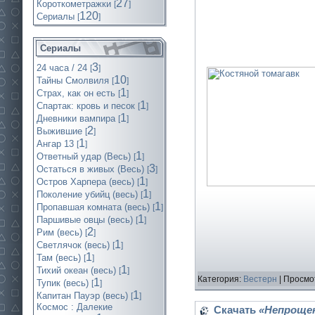
27
Короткометражки
[
]
120
Cериалы
[
]
Сериалы
3
24 часа / 24
[
]
10
Тайны Смолвиля
[
]
1
Страх, как он есть
[
]
1
Спартак: кровь и песок
[
]
1
Дневники вампира
[
]
2
Выжившие
[
]
1
Ангар 13
[
]
1
Ответный удар (Весь)
[
]
3
Остаться в живых (Весь)
[
]
1
Остров Харпера (весь)
[
]
1
Поколение убийц (весь)
[
]
1
Пропавшая комната (весь)
[
]
1
Паршивые овцы (весь)
[
]
2
Рим (весь)
[
]
1
Светлячок (весь)
[
]
1
Там (весь)
[
]
1
Тихий океан (весь)
[
]
Категория:
Вестерн
| Просмо
1
Тупик (весь)
[
]
1
Капитан Пауэр (весь)
[
]
Космос : Далекие
Скачать
«Непрощен