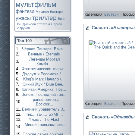
мультфильм
фэнтези
Мюзикл
Вестерн
Категория:
Вестерн
| Просмо
триллер
ужасы
Винс
Вон
Джейсон Стэтхэм
Сергей
Скачать
«Быстрый 
Безруков
Топ 100
1.
Чёрная Пантера: Вака...
2.
Вечные / Eternals
Легенды Мортал
3.
Комба...
4.
Фантастические твари...
5.
Дэдпул и Росомаха / ...
6.
King’s Man: Начало /...
7.
Синий Жук / Blue Bee...
8.
Капитан Америка: Нов...
9.
Веном: Последний тан...
Трансформеры:
10.
Категория:
Вестерн
| Просмо
Восхож...
11.
Великий уравнитель 3...
12.
тик....так.... БУМ! ...
Скачать
«Однажды н
13.
Флэш / The Flash
Миссия невыполнима:
14.
...
15.
Плохие парни до конц...