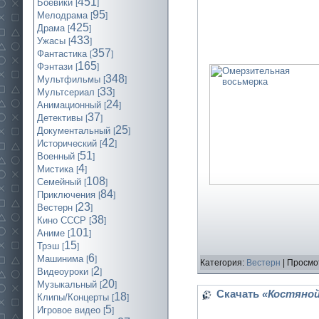
451
Боевики
[
]
95
Мелодрама
[
]
425
Драма
[
]
433
Ужасы
[
]
357
Фантастика
[
]
165
Фэнтази
[
]
348
Мультфильмы
[
]
33
Мультсериал
[
]
24
Анимационный
[
]
37
Детективы
[
]
25
Документальный
[
]
42
Исторический
[
]
51
Военный
[
]
4
Мистика
[
]
108
Семейный
[
]
84
Приключения
[
]
23
Вестерн
[
]
38
Кино СССР
[
]
101
Аниме
[
]
15
Трэш
[
]
6
Машинима
[
]
Категория:
Вестерн
| Просмо
2
Видеоуроки
[
]
20
Музыкальный
[
]
Скачать
«Костяной
18
Клипы/Концерты
[
]
5
Игровое видео
[
]