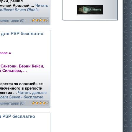
ерки, решил
й женой Ариллой
...
Читать
ificent Seven Ride!»
омментарии (0)
для PSP бесплатно
ease.»
Сантони, Берни Кейси,
 Сильвера, ...
ерется за сложнейшее
люченного в крепости
 легких
...
Читать дальше
cent Seven»
бесплатно
омментарии (0)
 PSP бесплатно