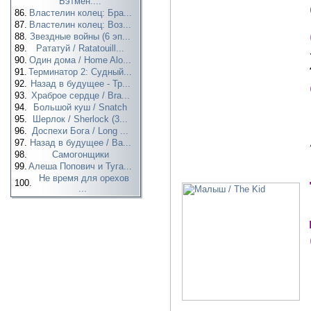
Бэтмен:...
86.
Властелин колец: Бра...
87.
Властелин колец: Воз...
88.
Звездные войны (6 эп...
89.
Рататуй / Ratatouill...
90.
Один дома / Home Alo...
91.
Терминатор 2: Судный...
92.
Назад в будущее - Тр...
93.
Храброе сердце / Bra...
94.
Большой куш / Snatch
95.
Шерлок / Sherlock (3...
96.
Доспехи Бога / Long ...
97.
Назад в будущее / Ba...
98.
Самогонщики
99.
Алеша Попович и Туга...
Не время для орехов
100.
...