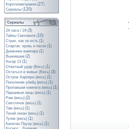
27
Короткометражки
[
]
120
Cериалы
[
]
Сериалы
3
24 часа / 24
[
]
10
Тайны Смолвиля
[
]
1
Страх, как он есть
[
]
1
Спартак: кровь и песок
[
]
1
Дневники вампира
[
]
2
Выжившие
[
]
1
Ангар 13
[
]
1
Ответный удар (Весь)
[
]
3
Остаться в живых (Весь)
[
]
1
Остров Харпера (весь)
[
]
1
Поколение убийц (весь)
[
]
1
Пропавшая комната (весь)
[
]
1
Паршивые овцы (весь)
[
]
2
Рим (весь)
[
]
1
Светлячок (весь)
[
]
1
Там (весь)
[
]
1
Тихий океан (весь)
[
]
1
Тупик (весь)
[
]
1
Капитан Пауэр (весь)
[
]
Космос : Далекие