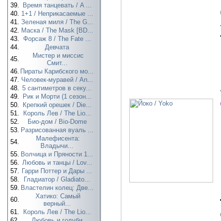
39.
Время танцевать / A ...
40.
1+1 / Неприкасаемые ...
41.
Зеленая миля / The G...
42.
Маска / The Mask [BD...
43.
Форсаж 8 / The Fate ...
44.
Девчата
Мистер и миссис
45.
Смит...
46.
Пираты Карибского мо...
47.
Человек-муравей / An...
48.
5 сантиметров в секу...
49.
Рик и Морти (1 сезон...
50.
Крепкий орешек / Die...
51.
Король Лев / The Lio...
52.
Био-дом / Bio-Dome
53.
Разрисованная вуаль ...
Малефисента:
54.
Владычи...
55.
Волчица и Пряности 1...
56.
Любовь и танцы / Lov...
57.
Гарри Поттер и Дары ...
58.
Гладиатор / Gladiato...
59.
Властелин колец: Две...
Хатико: Самый
60.
верный...
61.
Король Лев / The Lio...
62.
Любовь и голуби