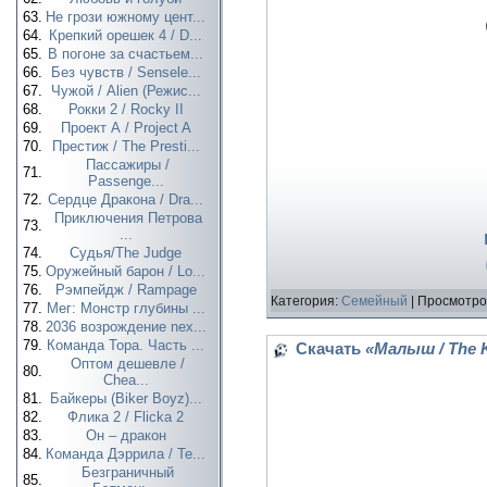
63.
Не грози южному цент...
64.
Крепкий орешек 4 / D...
65.
В погоне за счастьем...
66.
Без чувств / Sensele...
67.
Чужой / Alien (Режис...
68.
Рокки 2 / Rocky II
69.
Проект А / Project A
70.
Престиж / The Presti...
Пассажиры /
71.
Passenge...
72.
Сердце Дракона / Dra...
Приключения Петрова
73.
...
74.
Судья/The Judge
75.
Оружейный барон / Lo...
76.
Рэмпейдж / Rampage
Категория:
Семейный
| Просмотро
77.
Мег: Монстр глубины ...
78.
2036 возрождение nex...
79.
Команда Тора. Часть ...
Скачать
«Малыш / The 
Оптом дешевле /
80.
Chea...
81.
Байкеры (Biker Boyz)...
82.
Флика 2 / Flicka 2
83.
Он – дракон
84.
Команда Дэррила / Te...
Безграничный
85.