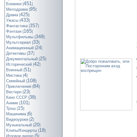
451
Боевики
[
]
95
Мелодрама
[
]
425
Драма
[
]
433
Ужасы
[
]
357
Фантастика
[
]
165
Фэнтази
[
]
348
Мультфильмы
[
]
33
Мультсериал
[
]
24
Анимационный
[
]
37
Детективы
[
]
25
Документальный
[
]
42
Исторический
[
]
51
Военный
[
]
4
Мистика
[
]
108
Семейный
[
]
84
Приключения
[
]
23
Вестерн
[
]
38
Кино СССР
[
]
101
Аниме
[
]
15
Трэш
[
]
6
Машинима
[
]
2
Видеоуроки
[
]
20
Музыкальный
[
]
18
Клипы/Концерты
[
]
5
Игровое видео
[
]