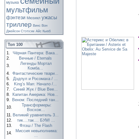
семейный
музыка
мультфильм
ужасы
фэнтези
Мюзикл
триллер
Винс Вон
Джейсон Стэтхэм
Айс Кьюб
Топ 100
1.
Чёрная Пантера: Вака...
2.
Вечные / Eternals
Легенды Мортал
3.
Комба...
4.
Фантастические твари...
5.
Дэдпул и Росомаха / ...
6.
King’s Man: Начало /...
7.
Синий Жук / Blue Bee...
8.
Капитан Америка: Нов...
9.
Веном: Последний тан...
Трансформеры:
10.
Восхож...
11.
Великий уравнитель 3...
12.
тик....так.... БУМ! ...
13.
Флэш / The Flash
Миссия невыполнима:
14.
...