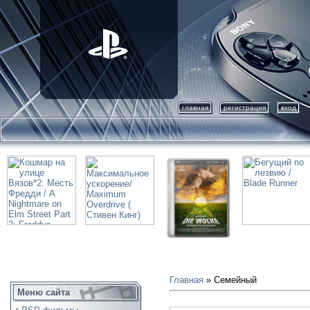
главная
регистрация
вход
Главная
»
Семейный
Меню сайта