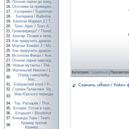
15.
Плохие парни до конц...
16.
Охотники за привиден...
17.
Супермен / Superman
18.
Балерина / Ballerina
19.
Капитан Марвел 2 / T...
20.
Трон: Арес / Tron: A...
21.
Громовержцы* / Thund...
22.
Аватар: Пламя и пепе...
23.
Как приручить дракон...
24.
Мортал Комбат 2 / Mo...
25.
Как приручить дракон...
26.
Мстители Финал / Ave...
27.
Плохие парни навсегд...
28.
Новые мутанты / The ...
29.
Маленький Николя / L...
Категория:
Семейный
| Просмотро
Отряд самоубийц:
30.
Мис...
31.
Бойцовский клуб / Fi...
Скачать
«Йоко / Yoko»
ф
32.
Стражи Галактики. Ча...
Мир Юрского периода
33.
...
34.
Тор: Рагнарёк / Thor...
35.
Бэтмен: Готэм в газо...
36.
Бладшот / Bloodshot
37.
Команда Тора / Team ...
Крамер против
38.
Крамер...