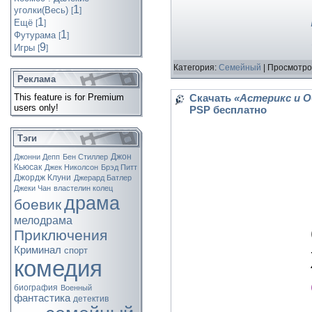
1
уголки(Весь)
[
]
1
Ещё
[
]
1
Футурама
[
]
9
Игры
[
]
Категория:
Семейный
| Просмотро
Реклама
This feature is for Premium
Скачать
«Астерикс и Об
users only!
PSP бесплатно
Тэги
Джон
Джонни Депп
Бен Стиллер
Кьюсак
Джек Николсон
Брэд Питт
Джордж Клуни
Джерард Батлер
Джеки Чан
властелин колец
драма
боевик
мелодрама
Приключения
Криминал
спорт
комедия
биография
Военный
фантастика
детектив