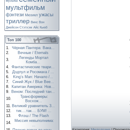
музыка
мультфильм
ужасы
фэнтези
Мюзикл
триллер
Винс Вон
Джейсон Стэтхэм
Айс Кьюб
Топ 100
1.
Чёрная Пантера: Вака...
2.
Вечные / Eternals
Легенды Мортал
3.
Комба...
4.
Фантастические твари...
5.
Дэдпул и Росомаха / ...
6.
King’s Man: Начало /...
7.
Синий Жук / Blue Bee...
8.
Капитан Америка: Нов...
9.
Веном: Последний тан...
Трансформеры:
10.
Восхож...
11.
Великий уравнитель 3...
12.
тик....так.... БУМ! ...
13.
Флэш / The Flash
Миссия невыполнима:
14.
...
15.
Плохие парни до конц...
Категория:
Мелодрама
| Просмотр