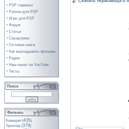
Скачать
«Красавица и чу
PSP сериалы
Разное для PSP
Игры для PSP
Форум
Статьи
Саундтреки
Гостевая книга
Как выкладывать фильмы
Радио
Наш канал на YouTube
Тесты
Поиск
Фильмы
435
Комедия
[
]
379
Триллер
[
]