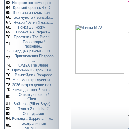
63.
Не грози южному цент...
64.
Крепкий орешек 4 / D...
65.
В погоне за счастьем...
66.
Без чувств / Sensele...
67.
Чужой / Alien (Режис...
68.
Рокки 2 / Rocky II
69.
Проект А / Project A
70.
Престиж / The Presti...
Пассажиры /
71.
Passenge...
72.
Сердце Дракона / Dra...
Приключения Петрова
73.
...
74.
Судья/The Judge
75.
Оружейный барон / Lo...
76.
Рэмпейдж / Rampage
77.
Мег: Монстр глубины ...
78.
2036 возрождение nex...
79.
Команда Тора. Часть ...
Оптом дешевле /
80.
Chea...
81.
Байкеры (Biker Boyz)...
82.
Флика 2 / Flicka 2
83.
Он – дракон
84.
Команда Дэррила / Te...
Безграничный
85.
Бэтмен:...