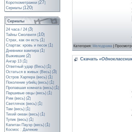
27
Короткометражки
[
]
120
Cериалы
[
]
Сериалы
3
24 часа / 24
[
]
10
Тайны Смолвиля
[
]
1
Страх, как он есть
[
]
1
Спартак: кровь и песок
[
]
Категория:
Мелодрама
| Просмотр
1
Дневники вампира
[
]
2
Выжившие
[
]
Скачать
«Одноклассник
1
Ангар 13
[
]
1
Ответный удар (Весь)
[
]
3
Остаться в живых (Весь)
[
]
1
Остров Харпера (весь)
[
]
1
Поколение убийц (весь)
[
]
1
Пропавшая комната (весь)
[
]
1
Паршивые овцы (весь)
[
]
2
Рим (весь)
[
]
1
Светлячок (весь)
[
]
1
Там (весь)
[
]
1
Тихий океан (весь)
[
]
1
Тупик (весь)
[
]
1
Капитан Пауэр (весь)
[
]
Космос : Далекие