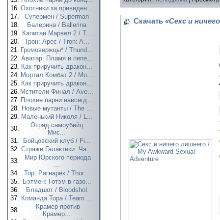
16.
Охотники за привиден...
17.
Супермен / Superman
Скачать
«Секс и ничего
18.
Балерина / Ballerina
19.
Капитан Марвел 2 / T...
20.
Трон: Арес / Tron: A...
21.
Громовержцы* / Thund...
22.
Аватар: Пламя и пепе...
23.
Как приручить дракон...
24.
Мортал Комбат 2 / Mo...
25.
Как приручить дракон...
26.
Мстители Финал / Ave...
27.
Плохие парни навсегд...
28.
Новые мутанты / The ...
29.
Маленький Николя / L...
Отряд самоубийц:
30.
Мис...
31.
Бойцовский клуб / Fi...
32.
Стражи Галактики. Ча...
Мир Юрского периода
33.
...
34.
Тор: Рагнарёк / Thor...
35.
Бэтмен: Готэм в газо...
36.
Бладшот / Bloodshot
37.
Команда Тора / Team ...
Крамер против
38.
Крамер...