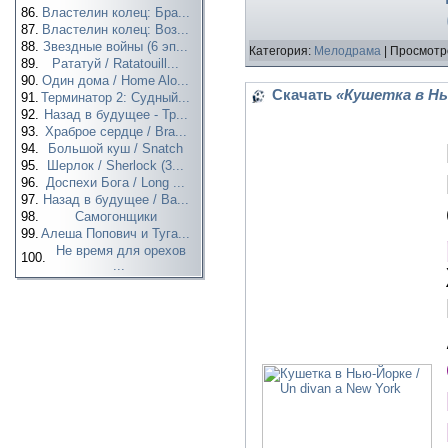
86.
Властелин колец: Бра...
87.
Властелин колец: Воз...
88.
Звездные войны (6 эп...
Категория:
Мелодрама
| Просмотр
89.
Рататуй / Ratatouill...
90.
Один дома / Home Alo...
Скачать
«Кушетка в Нью
91.
Терминатор 2: Судный...
92.
Назад в будущее - Тр...
93.
Храброе сердце / Bra...
94.
Большой куш / Snatch
95.
Шерлок / Sherlock (3...
96.
Доспехи Бога / Long ...
97.
Назад в будущее / Ba...
98.
Самогонщики
99.
Алеша Попович и Туга...
Не время для орехов
100.
...