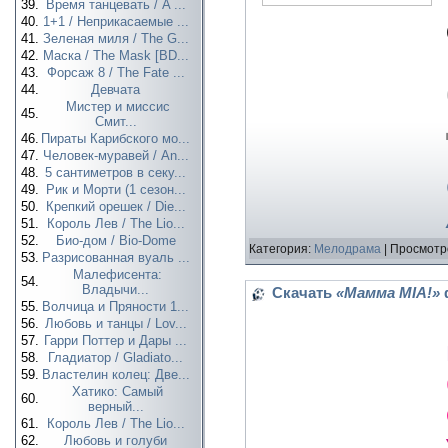
39.
Время танцевать / A ...
40.
1+1 / Неприкасаемые ...
41.
Зеленая миля / The G...
42.
Маска / The Mask [BD...
43.
Форсаж 8 / The Fate ...
44.
Девчата
Мистер и миссис
45.
Смит...
46.
Пираты Карибского мо...
47.
Человек-муравей / An...
48.
5 сантиметров в секу...
49.
Рик и Морти (1 сезон...
50.
Крепкий орешек / Die...
51.
Король Лев / The Lio...
52.
Био-дом / Bio-Dome
Категория:
Мелодрама
| Просмотр
53.
Разрисованная вуаль ...
Малефисента:
54.
Владычи...
Скачать
«Мамма MIA!»
55.
Волчица и Пряности 1...
56.
Любовь и танцы / Lov...
57.
Гарри Поттер и Дары ...
58.
Гладиатор / Gladiato...
59.
Властелин колец: Две...
Хатико: Самый
60.
верный...
61.
Король Лев / The Lio...
62.
Любовь и голуби