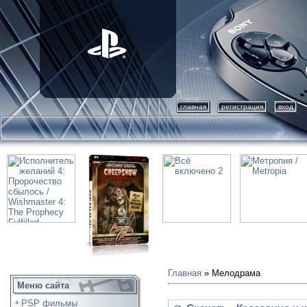
главная
регистрация
вход
Главная
»
Мелодрама
Меню сайта
PSP фильмы