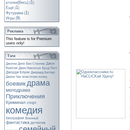
1
уголки(Весь)
[
]
1
Ещё
[
]
1
Футурама
[
]
9
Игры
[
]
Реклама
This feature is for Premium
users only!
Тэги
Джон
Джонни Депп
Бен Стиллер
Кьюсак
Джек Николсон
Брэд Питт
Джордж Клуни
Джерард Батлер
Джеки Чан
властелин колец
драма
боевик
мелодрама
Приключения
Криминал
спорт
комедия
биография
Военный
фантастика
детектив
семейный