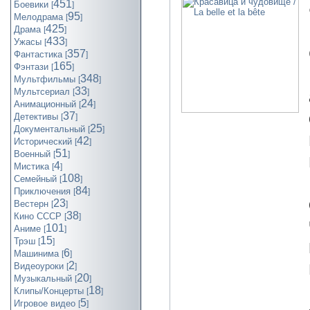
451
Боевики
[
]
95
Мелодрама
[
]
425
Драма
[
]
433
Ужасы
[
]
357
Фантастика
[
]
165
Фэнтази
[
]
348
Мультфильмы
[
]
33
Мультсериал
[
]
24
Анимационный
[
]
37
Детективы
[
]
25
Документальный
[
]
42
Исторический
[
]
51
Военный
[
]
4
Мистика
[
]
108
Семейный
[
]
84
Приключения
[
]
23
Вестерн
[
]
38
Кино СССР
[
]
101
Аниме
[
]
15
Трэш
[
]
6
Машинима
[
]
2
Видеоуроки
[
]
20
Музыкальный
[
]
18
Клипы/Концерты
[
]
5
Игровое видео
[
]