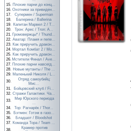
15.
Плохие парни до конц...
16.
Охотники за привиден...
17.
Супермен / Superman
18.
Балерина / Ballerina
19.
Капитан Марвел 2 / T...
20.
Трон: Арес / Tron: A...
21.
Громовержцы* / Thund...
22.
Аватар: Пламя и пепе...
23.
Как приручить дракон...
24.
Мортал Комбат 2 / Mo...
25.
Как приручить дракон...
26.
Мстители Финал / Ave...
27.
Плохие парни навсегд...
28.
Новые мутанты / The ...
29.
Маленький Николя / L...
Отряд самоубийц:
30.
Мис...
31.
Бойцовский клуб / Fi...
32.
Стражи Галактики. Ча...
Мир Юрского периода
33.
...
34.
Тор: Рагнарёк / Thor...
35.
Бэтмен: Готэм в газо...
36.
Бладшот / Bloodshot
37.
Команда Тора / Team ...
Крамер против
38.