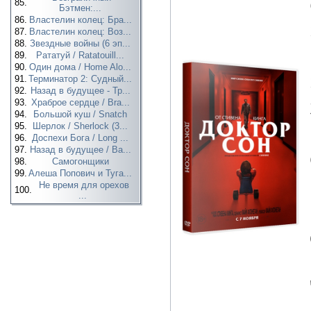
85.
Бэтмен:...
86.
Властелин колец: Бра...
87.
Властелин колец: Воз...
88.
Звездные войны (6 эп...
89.
Рататуй / Ratatouill...
90.
Один дома / Home Alo...
91.
Терминатор 2: Судный...
92.
Назад в будущее - Тр...
93.
Храброе сердце / Bra...
94.
Большой куш / Snatch
95.
Шерлок / Sherlock (3...
96.
Доспехи Бога / Long ...
97.
Назад в будущее / Ba...
98.
Самогонщики
99.
Алеша Попович и Туга...
Не время для орехов
100.
...