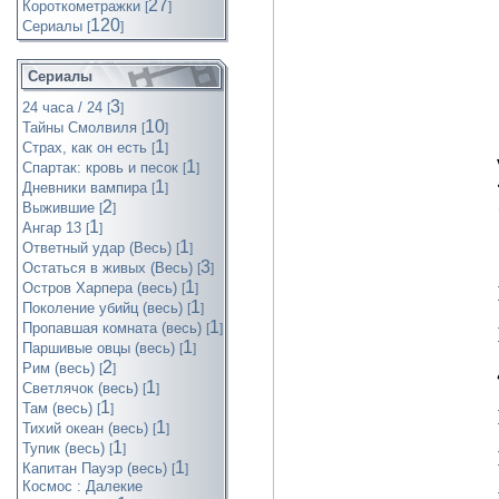
27
Короткометражки
[
]
120
Cериалы
[
]
Сериалы
3
24 часа / 24
[
]
10
Тайны Смолвиля
[
]
1
Страх, как он есть
[
]
1
Спартак: кровь и песок
[
]
1
Дневники вампира
[
]
2
Выжившие
[
]
1
Ангар 13
[
]
1
Ответный удар (Весь)
[
]
3
Остаться в живых (Весь)
[
]
1
Остров Харпера (весь)
[
]
1
Поколение убийц (весь)
[
]
1
Пропавшая комната (весь)
[
]
1
Паршивые овцы (весь)
[
]
2
Рим (весь)
[
]
1
Светлячок (весь)
[
]
1
Там (весь)
[
]
1
Тихий океан (весь)
[
]
1
Тупик (весь)
[
]
1
Капитан Пауэр (весь)
[
]
Космос : Далекие