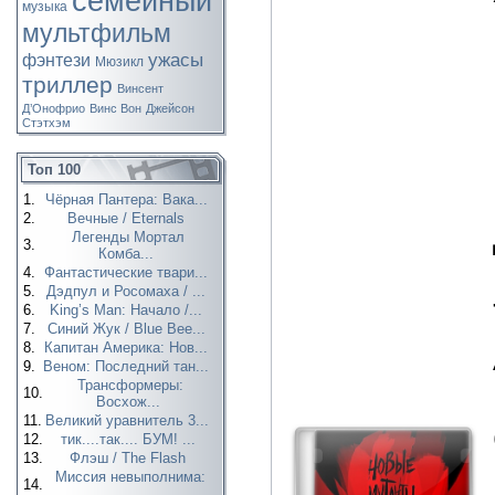
семейный
музыка
мультфильм
ужасы
фэнтези
Мюзикл
триллер
Винсент
Д’Онофрио
Винс Вон
Джейсон
Стэтхэм
Топ 100
1.
Чёрная Пантера: Вака...
2.
Вечные / Eternals
Легенды Мортал
3.
Комба...
4.
Фантастические твари...
5.
Дэдпул и Росомаха / ...
6.
King’s Man: Начало /...
7.
Синий Жук / Blue Bee...
8.
Капитан Америка: Нов...
9.
Веном: Последний тан...
Трансформеры:
10.
Восхож...
11.
Великий уравнитель 3...
12.
тик....так.... БУМ! ...
13.
Флэш / The Flash
Миссия невыполнима:
14.
...