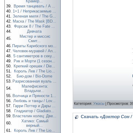
Крамер...
39.
Время танцевать / A ...
40.
1+1 / Неприкасаемые ...
41.
Зеленая миля / The G...
42.
Маска / The Mask [BD...
43.
Форсаж 8 / The Fate ...
44.
Девчата
Мистер и миссис
45.
Смит...
46.
Пираты Карибского мо...
47.
Человек-муравей / An...
48.
5 сантиметров в секу...
49.
Рик и Морти (1 сезон...
50.
Крепкий орешек / Die...
51.
Король Лев / The Lio...
52.
Био-дом / Bio-Dome
53.
Разрисованная вуаль ...
Малефисента:
54.
Владычи...
55.
Волчица и Пряности 1...
56.
Любовь и танцы / Lov...
Категория:
Ужасы
| Просмотров: 3
57.
Гарри Поттер и Дары ...
58.
Гладиатор / Gladiato...
59.
Властелин колец: Две...
Скачать
«Доктор Сон / 
Хатико: Самый
60.
верный...
61.
Король Лев / The Lio...