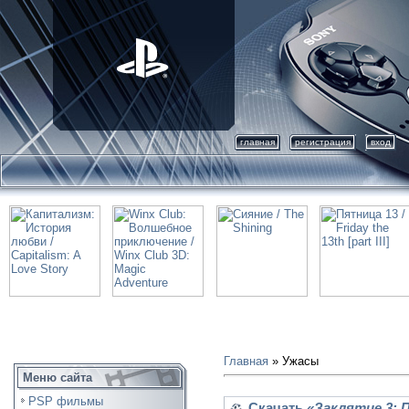
главная
регистрация
вход
Главная
»
Ужасы
Меню сайта
PSP фильмы
Скачать
«Заклятие 3: П