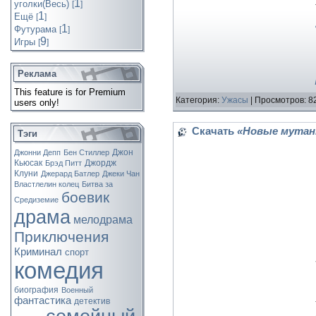
1
уголки(Весь)
[
]
1
Ещё
[
]
1
Футурама
[
]
9
Игры
[
]
Реклама
This feature is for Premium
Категория:
Ужасы
| Просмотров: 8
users only!
Скачать
«Новые мутант
Тэги
Джон
Джонни Депп
Бен Стиллер
Кьюсак
Джордж
Брэд Питт
Клуни
Джерард Батлер
Джеки Чан
Властлелин колец
Битва за
боевик
Средиземие
драма
мелодрама
Приключения
Криминал
спорт
комедия
биография
Военный
фантастика
детектив