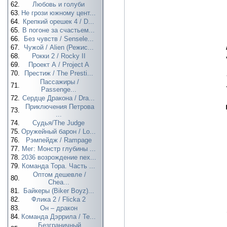
62.
Любовь и голуби
63.
Не грози южному цент...
64.
Крепкий орешек 4 / D...
65.
В погоне за счастьем...
66.
Без чувств / Sensele...
67.
Чужой / Alien (Режис...
68.
Рокки 2 / Rocky II
69.
Проект А / Project A
70.
Престиж / The Presti...
Пассажиры /
71.
Passenge...
72.
Сердце Дракона / Dra...
Приключения Петрова
73.
...
74.
Судья/The Judge
75.
Оружейный барон / Lo...
76.
Рэмпейдж / Rampage
77.
Мег: Монстр глубины ...
78.
2036 возрождение nex...
79.
Команда Тора. Часть ...
Оптом дешевле /
80.
Chea...
81.
Байкеры (Biker Boyz)...
82.
Флика 2 / Flicka 2
83.
Он – дракон
84.
Команда Дэррила / Te...
Безграничный