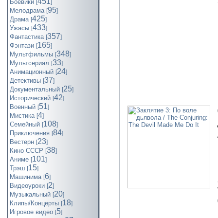
451
Боевики
[
]
95
Мелодрама
[
]
425
Драма
[
]
433
Ужасы
[
]
357
Фантастика
[
]
165
Фэнтази
[
]
348
Мультфильмы
[
]
33
Мультсериал
[
]
24
Анимационный
[
]
37
Детективы
[
]
25
Документальный
[
]
42
Исторический
[
]
51
Военный
[
]
4
Мистика
[
]
108
Семейный
[
]
84
Приключения
[
]
23
Вестерн
[
]
38
Кино СССР
[
]
101
Аниме
[
]
15
Трэш
[
]
6
Машинима
[
]
2
Видеоуроки
[
]
20
Музыкальный
[
]
18
Клипы/Концерты
[
]
5
Игровое видео
[
]