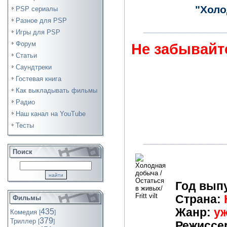
"Холо
PSP сериалы
Разное для PSP
___________
Игры для PSP
Форум
Не забывайте
Статьи
Саундтреки
Гостевая книга
Как выкладывать фильмы
Радио
Наш канал на YouTube
Тесты
___________
Поиск
Год вып
Страна:
Фильмы
Жанр:
у
435
Комедия
[
]
379
Триллер
[
]
Режиссе