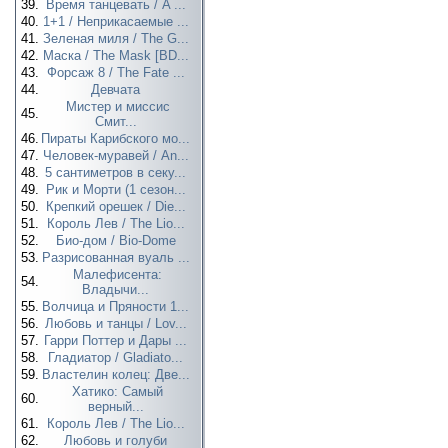
39.
Время танцевать / A ...
40.
1+1 / Неприкасаемые ...
41.
Зеленая миля / The G...
42.
Маска / The Mask [BD...
43.
Форсаж 8 / The Fate ...
44.
Девчата
Мистер и миссис
45.
Смит...
46.
Пираты Карибского мо...
47.
Человек-муравей / An...
48.
5 сантиметров в секу...
49.
Рик и Морти (1 сезон...
50.
Крепкий орешек / Die...
51.
Король Лев / The Lio...
52.
Био-дом / Bio-Dome
53.
Разрисованная вуаль ...
Малефисента:
54.
Владычи...
55.
Волчица и Пряности 1...
56.
Любовь и танцы / Lov...
57.
Гарри Поттер и Дары ...
58.
Гладиатор / Gladiato...
59.
Властелин колец: Две...
Хатико: Самый
60.
верный...
61.
Король Лев / The Lio...
62.
Любовь и голуби