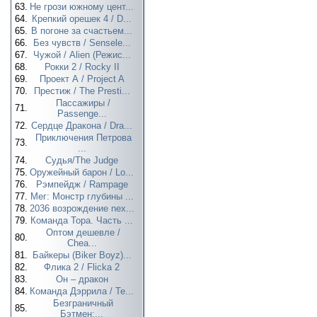
63.
Не грози южному цент...
64.
Крепкий орешек 4 / D...
65.
В погоне за счастьем...
66.
Без чувств / Sensele...
67.
Чужой / Alien (Режис...
68.
Рокки 2 / Rocky II
69.
Проект А / Project A
70.
Престиж / The Presti...
Пассажиры /
71.
Passenge...
72.
Сердце Дракона / Dra...
Приключения Петрова
73.
...
74.
Судья/The Judge
75.
Оружейный барон / Lo...
76.
Рэмпейдж / Rampage
77.
Мег: Монстр глубины ...
78.
2036 возрождение nex...
79.
Команда Тора. Часть ...
Оптом дешевле /
80.
Chea...
81.
Байкеры (Biker Boyz)...
82.
Флика 2 / Flicka 2
83.
Он – дракон
84.
Команда Дэррила / Te...
Безграничный
85.
Бэтмен:...