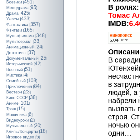
451
Боевики
[
]
В ролях
95
Мелодрама
[
]
425
Драма
[
]
Томас А
433
Ужасы
[
]
IMDB:
6.4
357
Фантастика
[
]
165
Фэнтази
[
]
348
Мультфильмы
[
]
33
Мультсериал
[
]
24
Анимационный
[
]
Описани
37
Детективы
[
]
25
Документальный
В середи
[
]
42
Исторический
[
]
Ютенхейм
51
Военный
[
]
4
несчастн
Мистика
[
]
108
Семейный
[
]
в затруд
84
Приключения
[
]
людей, а
23
Вестерн
[
]
38
Кино СССР
[
]
набрели 
101
Аниме
[
]
вызвать 
15
Трэш
[
]
6
Машинима
[
]
строя. Ст
2
Видеоуроки
[
]
ночью они
20
Музыкальный
[
]
18
Клипы/Концерты
одни…
[
]
5
Игровое видео
[
]