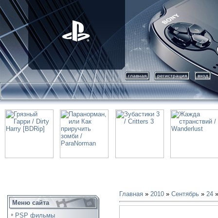
главная
регистрация
вход
Главная
»
2010
»
Сентябрь
»
24
»
Меню сайта
PSP фильмы