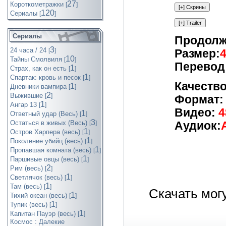
27
Короткометражки
[
]
120
Cериалы
[
]
Сериалы
Продолж
3
24 часа / 24
[
]
Размер:
10
Тайны Смолвиля
[
]
Перевод
1
Страх, как он есть
[
]
1
Спартак: кровь и песок
[
]
Качество
1
Дневники вампира
[
]
2
Выжившие
[
]
Формат:
1
Ангар 13
[
]
Видео:
4
1
Ответный удар (Весь)
[
]
3
Остаться в живых (Весь)
Аудиок:
[
]
1
Остров Харпера (весь)
[
]
1
Поколение убийц (весь)
[
]
1
Пропавшая комната (весь)
[
]
1
Паршивые овцы (весь)
[
]
2
Рим (весь)
[
]
1
Светлячок (весь)
[
]
1
Там (весь)
[
]
Скачать мог
1
Тихий океан (весь)
[
]
1
Тупик (весь)
[
]
1
Капитан Пауэр (весь)
[
]
Космос : Далекие