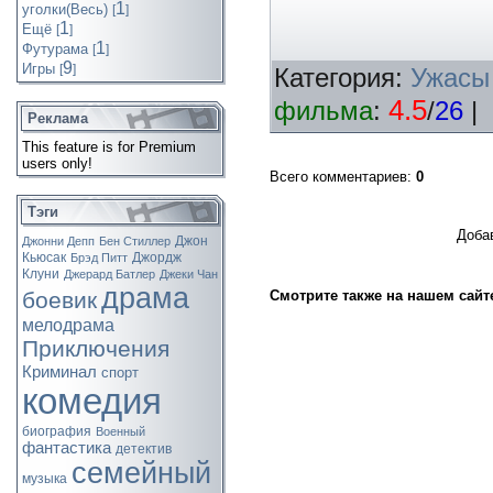
1
уголки(Весь)
[
]
1
Ещё
[
]
1
Футурама
[
]
9
Игры
[
]
Категория:
Ужасы
4.5
фильма
:
/
26
|
Реклама
This feature is for Premium
users only!
Всего комментариев
:
0
Тэги
Доба
Джон
Джонни Депп
Бен Стиллер
Кьюсак
Джордж
Брэд Питт
Клуни
Джерард Батлер
Джеки Чан
драма
боевик
Смотрите также на нашем сайт
мелодрама
Приключения
Криминал
спорт
комедия
биография
Военный
фантастика
детектив
семейный
музыка