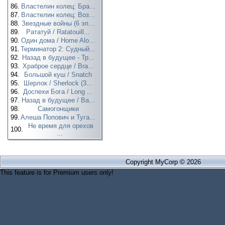
86.
Властелин колец: Бра...
87.
Властелин колец: Воз...
88.
Звездные войны (6 эп...
89.
Рататуй / Ratatouill...
90.
Один дома / Home Alo...
91.
Терминатор 2: Судный...
92.
Назад в будущее - Тр...
93.
Храброе сердце / Bra...
94.
Большой куш / Snatch
95.
Шерлок / Sherlock (3...
96.
Доспехи Бога / Long ...
97.
Назад в будущее / Ba...
98.
Самогонщики
99.
Алеша Попович и Туга...
Не время для орехов
100.
...
Copyright MyCorp © 2026
This feature is for Premium users only!