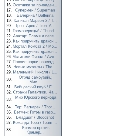
16.
Охотники за привиден...
17.
Супермен / Superman
18.
Балерина / Ballerina
19.
Капитан Марвел 2 / T...
20.
Трон: Арес / Tron: A...
21.
Громовержцы* / Thund...
22.
Аватар: Пламя и пепе...
23.
Как приручить дракон...
24.
Мортал Комбат 2 / Mo...
25.
Как приручить дракон...
26.
Мстители Финал / Ave...
27.
Плохие парни навсегд...
28.
Новые мутанты / The ...
29.
Маленький Николя / L...
Отряд самоубийц:
30.
Мис...
31.
Бойцовский клуб / Fi...
32.
Стражи Галактики. Ча...
Мир Юрского периода
33.
...
34.
Тор: Рагнарёк / Thor...
35.
Бэтмен: Готэм в газо...
36.
Бладшот / Bloodshot
37.
Команда Тора / Team ...
Крамер против
38.
Крамер...