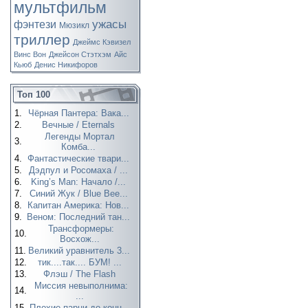
мультфильм
ужасы
фэнтези
Мюзикл
триллер
Джеймс Кэвизел
Винс Вон
Джейсон Стэтхэм
Айс
Кьюб
Денис Никифоров
Топ 100
1.
Чёрная Пантера: Вака...
2.
Вечные / Eternals
Легенды Мортал
3.
Комба...
4.
Фантастические твари...
5.
Дэдпул и Росомаха / ...
6.
King’s Man: Начало /...
7.
Синий Жук / Blue Bee...
8.
Капитан Америка: Нов...
9.
Веном: Последний тан...
Трансформеры:
10.
Восхож...
11.
Великий уравнитель 3...
12.
тик....так.... БУМ! ...
13.
Флэш / The Flash
Миссия невыполнима:
14.
...
15.
Плохие парни до конц...