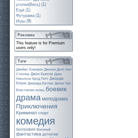
1
уголки(Весь)
[
]
1
Ещё
[
]
1
Футурама
[
]
9
Игры
[
]
Реклама
This feature is for Premium
users only!
Тэги
Джеймс Кэмерон
Джонни Депп
Бен
Джон Кьюсак
Стиллер
Джек
Джордж
Николсон
Брэд Питт
Клуни
Джерард Батлер
Джеки Чан
боевик
Властлелин колец
драма
мелодрама
Приключения
Криминал
спорт
комедия
биография
Военный
фантастика
детектив