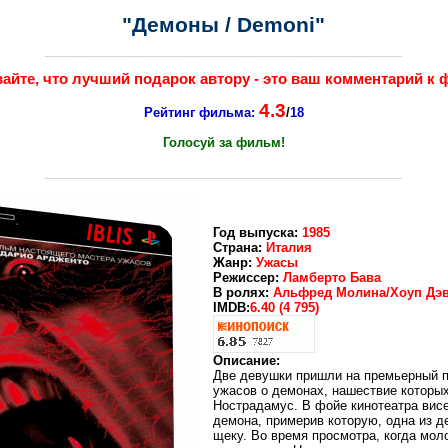
"Демоны / Demoni"
___________________________________________________
айте, что лучший подарок автору - это ваш комментарий к 
4.3
Рейтинг фильма:
/
18
Голосуй за фильм!
___________________________________________________
Год выпуска:
1985
Страна:
Италия
Жанр:
Ужасы
Режиссер:
Ламберто Бава
В ролях:
Альфред Молина/Хоуп Дэв
IMDB:
6.40 (4 795)
Описание:
Две девушки пришли на премьерный п
ужасов о демонах, нашествие которы
Нострадамус. В фойе кинотеатра вис
демона, примерив которую, одна из д
щеку. Во время просмотра, когда мол