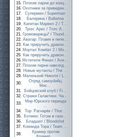
15.
Плохие парни до конц...
16.
Охотники за привиден...
17.
Супермен / Superman
18.
Балерина / Ballerina
19.
Капитан Марвел 2 / T...
20.
Трон: Арес / Tron: A...
21.
Громовержцы* / Thund...
22.
Аватар: Пламя и пепе...
23.
Как приручить дракон...
24.
Мортал Комбат 2 / Mo...
25.
Как приручить дракон...
26.
Мстители Финал / Ave...
27.
Плохие парни навсегд...
28.
Новые мутанты / The ...
29.
Маленький Николя / L...
Отряд самоубийц:
30.
Мис...
31.
Бойцовский клуб / Fi...
32.
Стражи Галактики. Ча...
Мир Юрского периода
33.
...
34.
Тор: Рагнарёк / Thor...
35.
Бэтмен: Готэм в газо...
36.
Бладшот / Bloodshot
37.
Команда Тора / Team ...
Крамер против
38.
Крамер...