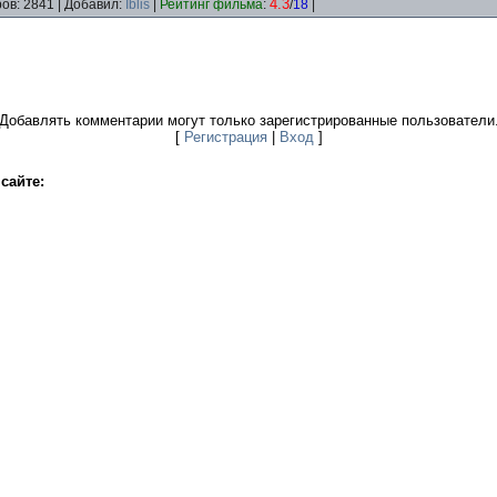
4.3
ов: 2841 | Добавил:
Iblis
|
Рейтинг фильма
:
/
18
|
Добавлять комментарии могут только зарегистрированные пользователи
[
Регистрация
|
Вход
]
сайте: