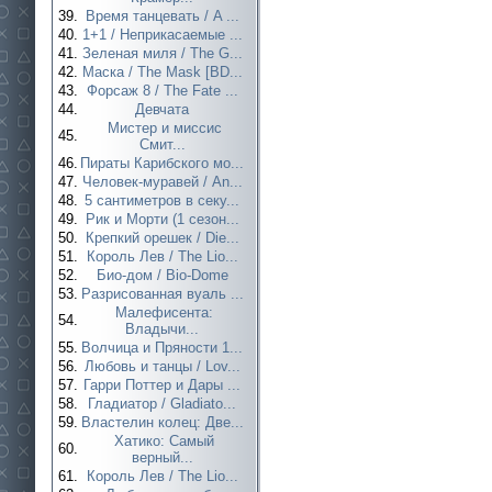
39.
Время танцевать / A ...
40.
1+1 / Неприкасаемые ...
41.
Зеленая миля / The G...
42.
Маска / The Mask [BD...
43.
Форсаж 8 / The Fate ...
44.
Девчата
Мистер и миссис
45.
Смит...
46.
Пираты Карибского мо...
47.
Человек-муравей / An...
48.
5 сантиметров в секу...
49.
Рик и Морти (1 сезон...
50.
Крепкий орешек / Die...
51.
Король Лев / The Lio...
52.
Био-дом / Bio-Dome
53.
Разрисованная вуаль ...
Малефисента:
54.
Владычи...
55.
Волчица и Пряности 1...
56.
Любовь и танцы / Lov...
57.
Гарри Поттер и Дары ...
58.
Гладиатор / Gladiato...
59.
Властелин колец: Две...
Хатико: Самый
60.
верный...
61.
Король Лев / The Lio...