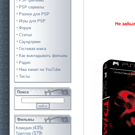
PSP фильмы
PSP сериалы
Разное для PSP
Игры для PSP
Не забыв
Форум
Статьи
Саундтреки
Гостевая книга
Как выкладывать фильмы
Радио
Наш канал на YouTube
Тесты
Поиск
Фильмы
435
Комедия
[
]
379
Триллер
[
]