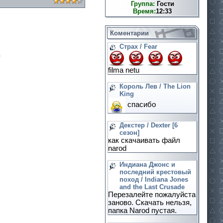
Группа:
Гости
Время:
12:33
Коментарии
Страх / Fear
.
filma netu
Король Лев / The Lion
King
спасибо
Декстер / Dexter [6
сезон]
как скачаивать файл
narod
Индиана Джонс и
последний крестовый
поход / Indiana Jones
and the Last Crusade
Перезалейте пожалуйста
заново. Скачать нельзя,
папка Narod пустая.