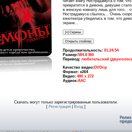
читает книгу Нострадамуса о том, что
превратится в демона, девушке стало
в женскую комнату лишь для того... 
Нострадамуса сбылось... Очень скоро
кинотеатра убедились в том, что дем
экране...
Продолжительность:
01:24:54
Размер:
584.8 Мб
Перевод:
любительский (двухголос
Качество видео:
DVDrip
Формат: x264
Видео:
480 x 272
Аудиок:
ААС
Скачать могут только зарегистрированные пользователи.
[
Регистрация
|
Вход
]