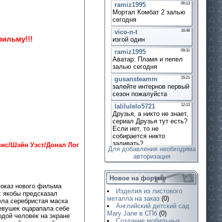
фильму!!!
ис/Шэйн Уэст/Донал Лог
Для добавления необходима
авторизация
Новое на форуме
оказ нового фильма
Изделия из листового
х якобы предсказал
металла на заказ
(0)
ела серебристая маска
Английский детский сад
евушек оцарапала себе
Mary Jane в СПб
(0)
одой человек на экране
Создание мобильных