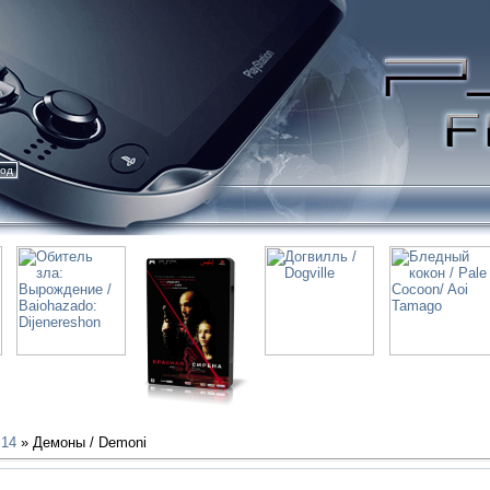
ход
14
» Демоны / Demoni