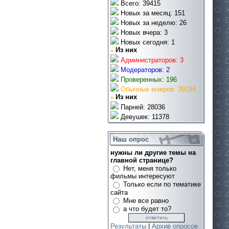
Всего: 39415
Новых за месяц: 151
Новых за неделю: 26
Новых вчера: 3
Новых сегодня: 1
»
Из них
Администраторов: 3
Модераторов: 2
Проверенных: 196
Обычных юзеров: 39194
»
Из них
Парней: 28036
Девушек: 11378
Наш опрос
нужны ли другие темы на
главной странице?
Нет, меня только
фильмы интересуют
Только если по тематике
сайта
Мне все равно
а что будет то?
Результаты
|
Архив опросов