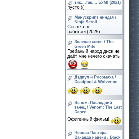
тик....так.... БУМ! (2021)
пусто ((
Манускрипт ниндзя /
Ninja Scroll
Ссылка не
работает(2025)
Зеленая миля / The
Green Mile
Грёбаный народ диск не
даёт мне нечего скачать
Дэдпул и Росомаха /
Deadpool & Wolverine
Веном: Последний
танец / Venom: The Last
Dance
Офигенный фильм!
Чёрная Пантера:
Ваканда навеки / Black