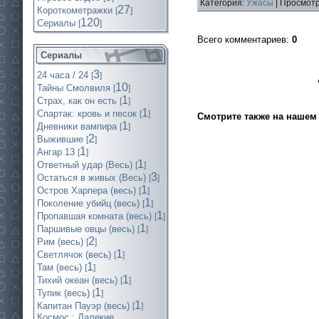
Категория:
Ужасы
| Просмотр
27
Короткометражки
[
]
120
Cериалы
[
]
Всего комментариев
:
0
Сериалы
3
24 часа / 24
[
]
10
Тайны Смолвиля
[
]
1
Страх, как он есть
[
]
1
Спартак: кровь и песок
[
]
Смотрите также на нашем 
1
Дневники вампира
[
]
2
Выжившие
[
]
1
Ангар 13
[
]
1
Ответный удар (Весь)
[
]
3
Остаться в живых (Весь)
[
]
1
Остров Харпера (весь)
[
]
1
Поколение убийц (весь)
[
]
1
Пропавшая комната (весь)
[
]
1
Паршивые овцы (весь)
[
]
2
Рим (весь)
[
]
1
Светлячок (весь)
[
]
1
Там (весь)
[
]
1
Тихий океан (весь)
[
]
1
Тупик (весь)
[
]
1
Капитан Пауэр (весь)
[
]
Космос : Далекие