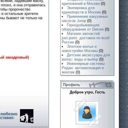
 всякий, надевший маску,
приложений в Москве
(0)
 плохо, и она отправилась
Экипировка для
чтобы пророчество
единоборств в Москве
(0)
 и остальные зрители
Применение вакуумных
оны бывают не только на
насосов Jurop
(0)
Горнодобывающее
оборудование от Dekree
(0)
Магазин запчастей
just.parts: доставка по всей
России
(0)
Элитное жилье и
новостройки Москвы
(0)
Детские аксессуары для
ый закадровый)
волос: виды и выбор
(0)
Инженерные системы
Ридан: автоматизация и
монтаж
(0)
Профиль
Доброе утро, Гость