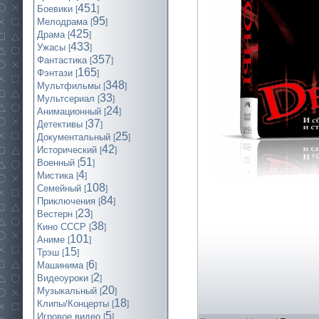
451
Боевики
[
]
95
Мелодрама
[
]
425
Драма
[
]
433
Ужасы
[
]
357
Фантастика
[
]
165
Фэнтази
[
]
348
Мультфильмы
[
]
33
Мультсериал
[
]
24
Анимационный
[
]
37
Детективы
[
]
25
Документальный
[
]
42
Исторический
[
]
51
Военный
[
]
4
Мистика
[
]
108
Семейный
[
]
84
Приключения
[
]
23
Вестерн
[
]
38
Кино СССР
[
]
101
Аниме
[
]
15
Трэш
[
]
6
Машинима
[
]
2
Видеоуроки
[
]
20
Музыкальный
[
]
18
Клипы/Концерты
[
]
5
Игровое видео
[
]