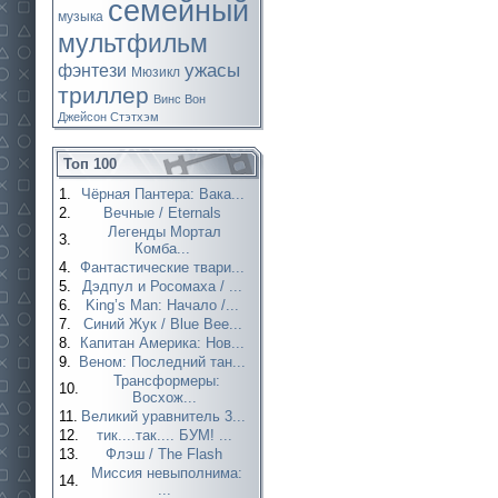
семейный
музыка
мультфильм
ужасы
фэнтези
Мюзикл
триллер
Винс Вон
Джейсон Стэтхэм
Топ 100
1.
Чёрная Пантера: Вака...
2.
Вечные / Eternals
Легенды Мортал
3.
Комба...
4.
Фантастические твари...
5.
Дэдпул и Росомаха / ...
6.
King’s Man: Начало /...
7.
Синий Жук / Blue Bee...
8.
Капитан Америка: Нов...
9.
Веном: Последний тан...
Трансформеры:
10.
Восхож...
11.
Великий уравнитель 3...
12.
тик....так.... БУМ! ...
13.
Флэш / The Flash
Миссия невыполнима:
14.
...