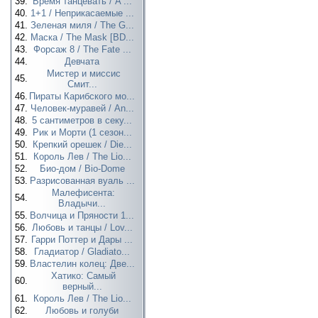
39.
Время танцевать / A ...
40.
1+1 / Неприкасаемые ...
41.
Зеленая миля / The G...
42.
Маска / The Mask [BD...
43.
Форсаж 8 / The Fate ...
44.
Девчата
Мистер и миссис
45.
Смит...
46.
Пираты Карибского мо...
47.
Человек-муравей / An...
48.
5 сантиметров в секу...
49.
Рик и Морти (1 сезон...
50.
Крепкий орешек / Die...
51.
Король Лев / The Lio...
52.
Био-дом / Bio-Dome
53.
Разрисованная вуаль ...
Малефисента:
54.
Владычи...
55.
Волчица и Пряности 1...
56.
Любовь и танцы / Lov...
57.
Гарри Поттер и Дары ...
58.
Гладиатор / Gladiato...
59.
Властелин колец: Две...
Хатико: Самый
60.
верный...
61.
Король Лев / The Lio...
62.
Любовь и голуби