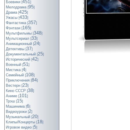
451
Боевики
[
]
95
Мелодрама
[
]
425
Драма
[
]
433
Ужасы
[
]
357
Фантастика
[
]
165
Фэнтази
[
]
348
Мультфильмы
[
]
33
Мультсериал
[
]
24
Анимационный
[
]
37
Детективы
[
]
25
Документальный
[
]
42
Исторический
[
]
51
Военный
[
]
4
Мистика
[
]
108
Семейный
[
]
84
Приключения
[
]
23
Вестерн
[
]
38
Кино СССР
[
]
101
Аниме
[
]
15
Трэш
[
]
6
Машинима
[
]
2
Видеоуроки
[
]
20
Музыкальный
[
]
18
Клипы/Концерты
[
]
5
Игровое видео
[
]