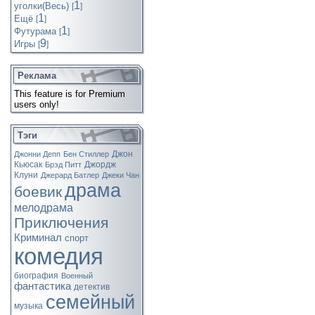
1
уголки(Весь)
[
]
1
Ещё
[
]
1
Футурама
[
]
9
Игры
[
]
Реклама
This feature is for Premium
users only!
Тэги
Джон
Джонни Депп
Бен Стиллер
Кьюсак
Джордж
Брэд Питт
Клуни
Джерард Батлер
Джеки Чан
драма
боевик
мелодрама
Приключения
Криминал
спорт
комедия
биография
Военный
фантастика
детектив
семейный
музыка