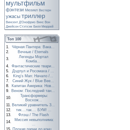
мультфильм
фэнтези
Мюзикл
Вестерн
триллер
ужасы
Винсент Д’Онофрио
Винс Вон
Джейсон Стэтхэм
Билл Мюррей
Топ 100
1.
Чёрная Пантера: Вака...
2.
Вечные / Eternals
Легенды Мортал
3.
Комба...
4.
Фантастические твари...
5.
Дэдпул и Росомаха / ...
6.
King’s Man: Начало /...
7.
Синий Жук / Blue Bee...
8.
Капитан Америка: Нов...
9.
Веном: Последний тан...
Трансформеры:
10.
Восхож...
11.
Великий уравнитель 3...
12.
тик....так.... БУМ! ...
13.
Флэш / The Flash
Миссия невыполнима:
14.
...
15.
Плохие парни до конц...