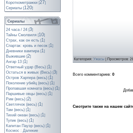
27
Короткометражки
[
]
120
Cериалы
[
]
Сериалы
3
24 часа / 24
[
]
10
Тайны Смолвиля
[
]
1
Страх, как он есть
[
]
1
Спартак: кровь и песок
[
]
1
Дневники вампира
[
]
2
Выжившие
[
]
Категория:
Ужасы
| Просмотров: 2
1
Ангар 13
[
]
1
Ответный удар (Весь)
[
]
3
Остаться в живых (Весь)
[
]
Всего комментариев
:
0
1
Остров Харпера (весь)
[
]
1
Поколение убийц (весь)
[
]
1
Пропавшая комната (весь)
[
]
Доба
1
Паршивые овцы (весь)
[
]
2
Рим (весь)
[
]
1
Светлячок (весь)
[
]
Смотрите также на нашем сайт
1
Там (весь)
[
]
1
Тихий океан (весь)
[
]
1
Тупик (весь)
[
]
1
Капитан Пауэр (весь)
[
]
Космос : Далекие