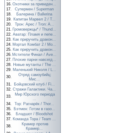
16.
Охотники за привиден...
17.
Супермен / Superman
18.
Балерина / Ballerina
19.
Капитан Марвел 2 / T...
20.
Трон: Арес / Tron: A...
21.
Громовержцы* / Thund...
22.
Аватар: Пламя и пепе...
23.
Как приручить дракон...
24.
Мортал Комбат 2 / Mo...
25.
Как приручить дракон...
26.
Мстители Финал / Ave...
27.
Плохие парни навсегд...
28.
Новые мутанты / The ...
29.
Маленький Николя / L...
Отряд самоубийц:
30.
Мис...
31.
Бойцовский клуб / Fi...
32.
Стражи Галактики. Ча...
Мир Юрского периода
33.
...
34.
Тор: Рагнарёк / Thor...
35.
Бэтмен: Готэм в газо...
36.
Бладшот / Bloodshot
37.
Команда Тора / Team ...
Крамер против
38.
Крамер...