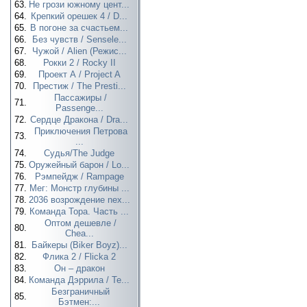
63.
Не грози южному цент...
64.
Крепкий орешек 4 / D...
65.
В погоне за счастьем...
66.
Без чувств / Sensele...
67.
Чужой / Alien (Режис...
68.
Рокки 2 / Rocky II
69.
Проект А / Project A
70.
Престиж / The Presti...
Пассажиры /
71.
Passenge...
72.
Сердце Дракона / Dra...
Приключения Петрова
73.
...
74.
Судья/The Judge
75.
Оружейный барон / Lo...
76.
Рэмпейдж / Rampage
77.
Мег: Монстр глубины ...
78.
2036 возрождение nex...
79.
Команда Тора. Часть ...
Оптом дешевле /
80.
Chea...
81.
Байкеры (Biker Boyz)...
82.
Флика 2 / Flicka 2
83.
Он – дракон
84.
Команда Дэррила / Te...
Безграничный
85.
Бэтмен:...