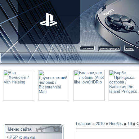
главная
регистрация
вход
Главная
»
2010
»
Ноябрь
»
19
» С
Меню сайта
PSP фильмы