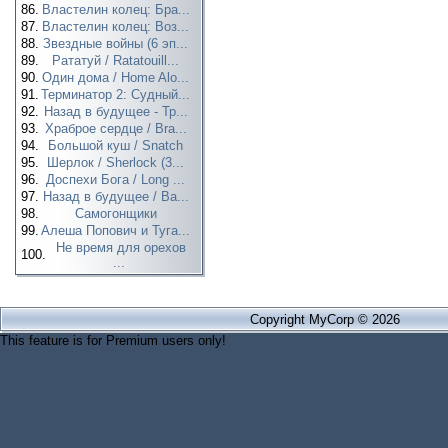
86.
Властелин колец: Бра...
87.
Властелин колец: Воз...
88.
Звездные войны (6 эп...
89.
Рататуй / Ratatouill...
90.
Один дома / Home Alo...
91.
Терминатор 2: Судный...
92.
Назад в будущее - Тр...
93.
Храброе сердце / Bra...
94.
Большой куш / Snatch
95.
Шерлок / Sherlock (3...
96.
Доспехи Бога / Long ...
97.
Назад в будущее / Ba...
98.
Самогонщики
99.
Алеша Попович и Туга...
Не время для орехов
100.
...
Copyright MyCorp © 2026
This feature is for Premium users only!