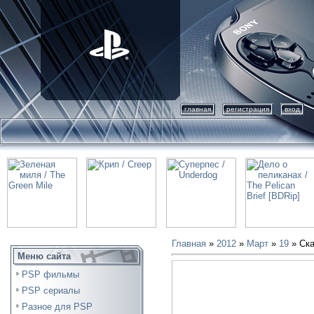
главная
регистрация
вход
Главная
»
2012
»
Март
»
19
» Ска
Меню сайта
PSP фильмы
PSP сериалы
Разное для PSP