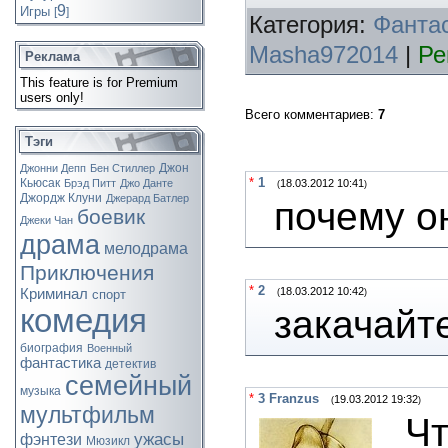
9
Игры
[
]
Категория:
Фанта
Masha972014
|
Ре
Реклама
This feature is for Premium
users only!
Всего комментариев
:
7
Тэги
Джон
Джонни Депп
Бен Стиллер
*
1
Кьюсак
Брэд Питт
Джо Данте
18.03.2012 10:41
(
)
Джордж Клуни
Джерард Батлер
почему о
боевик
Джеки Чан
драма
мелодрама
Приключения
*
2
18.03.2012 10:42
Криминал
спорт
(
)
комедия
закачайт
биография
Военный
фантастика
детектив
семейный
музыка
*
3
Franzus
19.03.2012 19:32
(
)
мультфильм
Чт
ужасы
фэнтези
Мюзикл