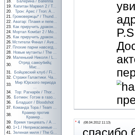
18.
Балерина / Ballerina
уви
19.
Капитан Марвел 2 / T...
20.
Трон: Арес / Tron: A...
адр
21.
Громовержцы* / Thund...
22.
Аватар: Пламя и пепе...
23.
Как приручить дракон...
P.S
24.
Мортал Комбат 2 / Mo...
25.
Как приручить дракон...
До
26.
Мстители Финал / Ave...
27.
Плохие парни навсегд...
28.
Новые мутанты / The ...
ак
29.
Маленький Николя / L...
Отряд самоубийц:
30.
Мис...
пер
31.
Бойцовский клуб / Fi...
32.
Стражи Галактики. Ча...
Мир Юрского периода
33.
...
34.
Тор: Рагнарёк / Thor...
пр
35.
Бэтмен: Готэм в газо...
36.
Бладшот / Bloodshot
37.
Команда Тора / Team ...
Крамер против
38.
Крамер...
39.
Время танцевать / A ...
*
4
08.04.2012 11:13
(
)
40.
1+1 / Неприкасаемые ...
спасибо 
41.
Зеленая миля / The G...