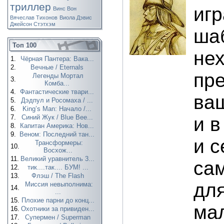
триллер
игр
Винс Вон
Вячеслав Тихонов
Виола Дэвис
Джейсон Стэтхэм
ша
Топ 100
не
1.
Чёрная Пантера: Вака...
2.
Вечные / Eternals
пре
Легенды Мортал
3.
Комба...
4.
Фантастические твари...
ваш
5.
Дэдпул и Росомаха / ...
6.
King’s Man: Начало /...
7.
Синий Жук / Blue Bee...
и в
8.
Капитан Америка: Нов...
9.
Веном: Последний тан...
и с
Трансформеры:
10.
Восхож...
11.
Великий уравнитель 3...
са
12.
тик....так.... БУМ! ...
13.
Флэш / The Flash
для
Миссия невыполнима:
14.
...
15.
Плохие парни до конц...
мал
16.
Охотники за привиден...
17.
Супермен / Superman