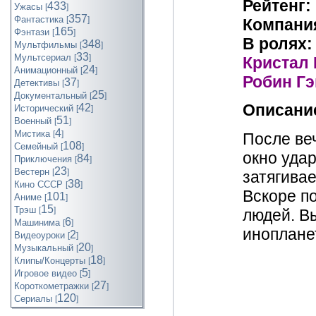
Рейтенг:
433
Ужасы
[
]
357
Фантастика
[
]
Компани
165
Фэнтази
[
]
В ролях:
348
Мультфильмы
[
]
33
Мультсериал
[
]
Кристал 
24
Анимационный
[
]
Робин Гэ
37
Детективы
[
]
25
Документальный
[
]
Описани
42
Исторический
[
]
51
Военный
[
]
4
Мистика
[
]
После веч
108
Семейный
[
]
окно удар
84
Приключения
[
]
23
Вестерн
[
]
затягивае
38
Кино СССР
[
]
Вскоре п
101
Аниме
[
]
15
Трэш
[
]
людей. В
6
Машинима
[
]
иноплане
2
Видеоуроки
[
]
20
Музыкальный
[
]
18
Клипы/Концерты
[
]
5
Игровое видео
[
]
27
Короткометражки
[
]
120
Cериалы
[
]