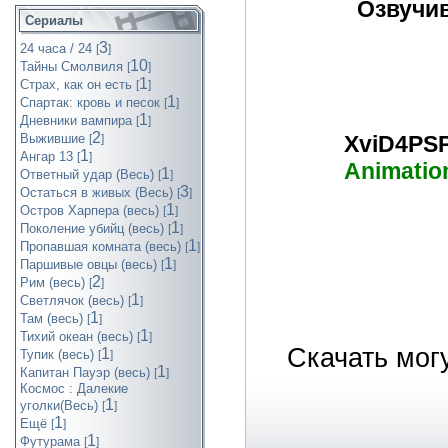
Озвучи
Сериалы
3
24 часа / 24
[
]
10
Тайны Смолвиля
[
]
1
Страх, как он есть
[
]
1
Спартак: кровь и песок
[
]
1
Дневники вампира
[
]
2
XviD4PSP
Выжившие
[
]
1
Ангар 13
[
]
Animation
1
Ответный удар (Весь)
[
]
3
Остаться в живых (Весь)
[
]
1
Остров Харпера (весь)
[
]
1
Поколение убийц (весь)
[
]
1
Пропавшая комната (весь)
[
]
1
Паршивые овцы (весь)
[
]
2
Рим (весь)
[
]
1
Светлячок (весь)
[
]
1
Там (весь)
[
]
1
Тихий океан (весь)
[
]
Скачать мог
1
Тупик (весь)
[
]
1
Капитан Пауэр (весь)
[
]
Космос : Далекие
1
уголки(Весь)
[
]
1
Ещё
[
]
1
Футурама
[
]