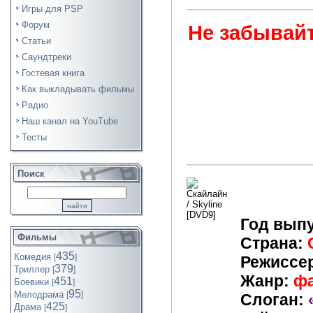
____________
Игры для PSP
Форум
Не забывайт
Статьи
Саундтреки
Гостевая книга
Как выкладывать фильмы
Радио
Наш канал на YouTube
Тесты
____________
Поиск
Год выпу
Фильмы
Страна:
435
Комедия
[
]
Режиссе
379
Триллер
[
]
Жанр:
фа
451
Боевики
[
]
95
Мелодрама
[
]
Слоган:
425
Драма
[
]