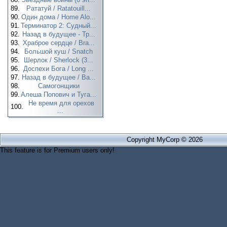
89.
Рататуй / Ratatouill...
90.
Один дома / Home Alo...
91.
Терминатор 2: Судный...
92.
Назад в будущее - Тр...
93.
Храброе сердце / Bra...
94.
Большой куш / Snatch
95.
Шерлок / Sherlock (3...
96.
Доспехи Бога / Long ...
97.
Назад в будущее / Ba...
98.
Самогонщики
99.
Алеша Попович и Туга...
Не время для орехов
100.
...
Copyright MyCorp © 2026
This feature is for Premium users only!