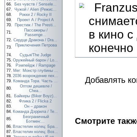
Franzu
66.
Без чувств / Sensele...
67.
Чужой / Alien (Режис...
68.
Рокки 2 / Rocky II
снимает
69.
Проект А / Project A
70.
Престиж / The Presti...
Пассажиры /
в кино 
71.
Passenge...
72.
Сердце Дракона / Dra...
конечно 
Приключения Петрова
73.
...
74.
Судья/The Judge
75.
Оружейный барон / Lo...
76.
Рэмпейдж / Rampage
77.
Мег: Монстр глубины ...
78.
2036 возрождение nex...
Добавлять ко
79.
Команда Тора. Часть ...
Оптом дешевле /
80.
Chea...
81.
Байкеры (Biker Boyz)...
82.
Флика 2 / Flicka 2
83.
Он – дракон
84.
Команда Дэррила / Te...
Безграничный
85.
Смотрите такж
Бэтмен:...
86.
Властелин колец: Бра...
87.
Властелин колец: Воз...
88.
Звездные войны (6 эп...