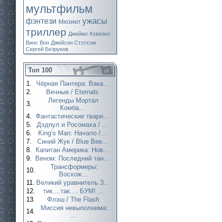
мультфильм
ужасы
фэнтези
Мюзикл
триллер
Джеймс Кэвизел
Винс Вон
Джейсон Стэтхэм
Сергей Безруков
Топ 100
1.
Чёрная Пантера: Вака...
2.
Вечные / Eternals
Легенды Мортал
3.
Комба...
4.
Фантастические твари...
5.
Дэдпул и Росомаха / ...
6.
King’s Man: Начало /...
7.
Синий Жук / Blue Bee...
8.
Капитан Америка: Нов...
9.
Веном: Последний тан...
Трансформеры:
10.
Восхож...
11.
Великий уравнитель 3...
12.
тик....так.... БУМ! ...
13.
Флэш / The Flash
Миссия невыполнима:
14.
...