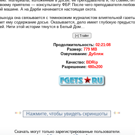
нию. Материалы, изложенные в досье, ее преподаватель и, по совмести
своему приятелю — консультанту ФБР. После чего преподавателя-любов
й машине. А на Дарби начинается настоящая охота.
 выхода она связывается с темнокожим журналистом влиятельной газеты
ает ему содержание досье. Оказывается, дело имеет глубокую предыст
ей. Нити этой истории тянутся в Белый Дом…
Продолжительность:
02:21:08
Размер:
779 MB
Озвучивание:
Дубляж
Качество:
BDRip
Разрешение:
480x200
Скачать могут только зарегистрированные пользователи.