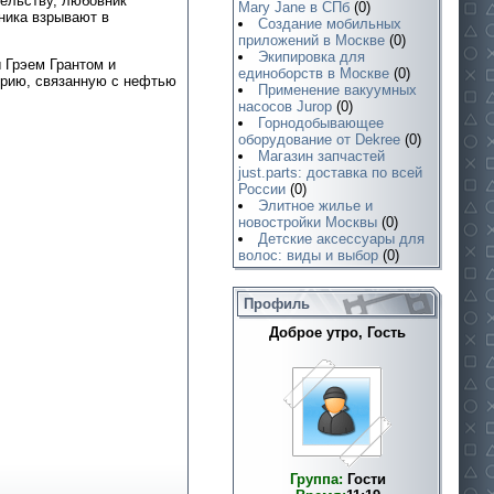
тельству, любовник
Mary Jane в СПб
(0)
ника взрывают в
Создание мобильных
приложений в Москве
(0)
Экипировка для
 Грэем Грантом и
единоборств в Москве
(0)
орию, связанную с нефтью
Применение вакуумных
насосов Jurop
(0)
Горнодобывающее
оборудование от Dekree
(0)
Магазин запчастей
just.parts: доставка по всей
России
(0)
Элитное жилье и
новостройки Москвы
(0)
Детские аксессуары для
волос: виды и выбор
(0)
Профиль
Доброе утро, Гость
Группа:
Гости