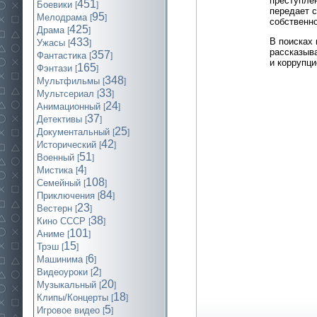
преступле
451
Боевики
[
]
передает 
95
Мелодрама
[
]
собственно
425
Драма
[
]
В поисках
433
Ужасы
[
]
рассказыв
357
Фантастика
[
]
и коррупци
165
Фэнтази
[
]
348
Мультфильмы
[
]
33
Мультсериал
[
]
24
Анимационный
[
]
37
Детективы
[
]
25
Документальный
[
]
42
Исторический
[
]
51
Военный
[
]
4
Мистика
[
]
108
Семейный
[
]
84
Приключения
[
]
23
Вестерн
[
]
38
Кино СССР
[
]
101
Аниме
[
]
15
Трэш
[
]
6
Машинима
[
]
2
Видеоуроки
[
]
20
Музыкальный
[
]
18
Клипы/Концерты
[
]
5
Игровое видео
[
]