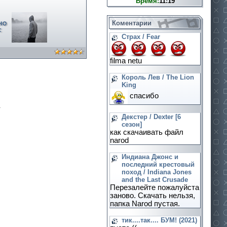
Время:
11:19
Коментарии
Страх / Fear
filma netu
Король Лев / The Lion
King
спасибо
.
Декстер / Dexter [6
сезон]
как скачаивать файл
narod
Индиана Джонс и
последний крестовый
поход / Indiana Jones
and the Last Crusade
Перезалейте пожалуйста
заново. Скачать нельзя,
папка Narod пустая.
тик....так.... БУМ! (2021)