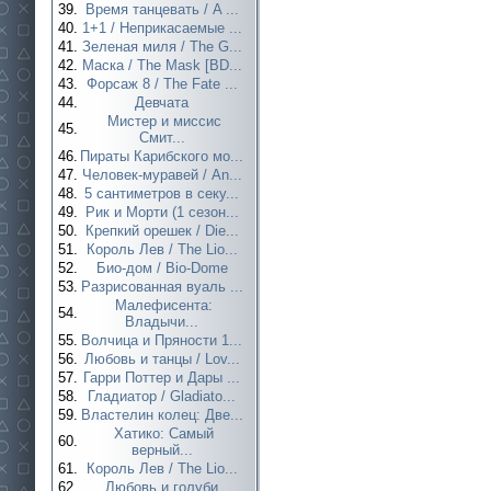
39.
Время танцевать / A ...
40.
1+1 / Неприкасаемые ...
41.
Зеленая миля / The G...
42.
Маска / The Mask [BD...
43.
Форсаж 8 / The Fate ...
44.
Девчата
Мистер и миссис
45.
Смит...
46.
Пираты Карибского мо...
47.
Человек-муравей / An...
48.
5 сантиметров в секу...
49.
Рик и Морти (1 сезон...
50.
Крепкий орешек / Die...
51.
Король Лев / The Lio...
52.
Био-дом / Bio-Dome
53.
Разрисованная вуаль ...
Малефисента:
54.
Владычи...
55.
Волчица и Пряности 1...
56.
Любовь и танцы / Lov...
57.
Гарри Поттер и Дары ...
58.
Гладиатор / Gladiato...
59.
Властелин колец: Две...
Хатико: Самый
60.
верный...
61.
Король Лев / The Lio...
62.
Любовь и голуби