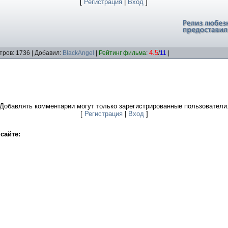
[
Регистрация
|
Вход
]
4.5
тров: 1736 | Добавил:
BlackAngel
|
Рейтинг фильма
:
/
11
|
Добавлять комментарии могут только зарегистрированные пользователи
[
Регистрация
|
Вход
]
сайте: