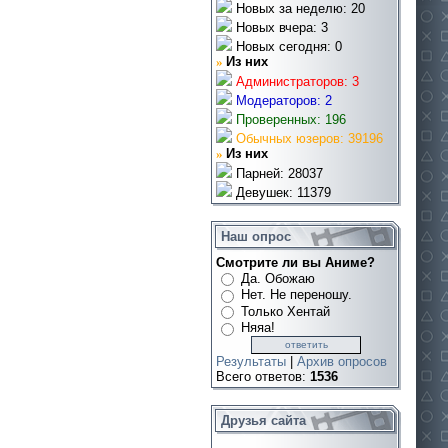
Новых за неделю: 20
Новых вчера: 3
Новых сегодня: 0
»
Из них
Администраторов: 3
Модераторов: 2
Проверенных: 196
Обычных юзеров: 39196
»
Из них
Парней: 28037
Девушек: 11379
Наш опрос
Смотрите ли вы Аниме?
Да. Обожаю
Нет. Не переношу.
Только Хентай
Няяа!
Результаты
|
Архив опросов
Всего ответов:
1536
Друзья сайта