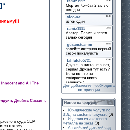
]"
фильму!!!
 Innocent and All The
Для добавления необходима
авторизация
олдуин, Джеймс Сиккинг,
Новое на форуме
Юридические услуги по
ВЭД на customs-lawyer.ru
(0)
Изделия из листового
ерховного суда США,
металла на заказ
(0)
стен к этому
Английский детский сад