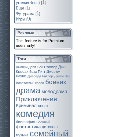
1
уголки(Весь)
[
]
1
Ещё
[
]
1
Футурама
[
]
9
Игры
[
]
Реклама
This feature is for Premium
users only!
Тэги
Джон
Джонни Депп
Бен Стиллер
Кьюсак
Джордж
Брэд Питт
Клуни
Джерард Батлер
Джеки Чан
боевик
Властлелин колец
драма
мелодрама
Приключения
Криминал
спорт
комедия
биография
Военный
фантастика
детектив
семейный
музыка