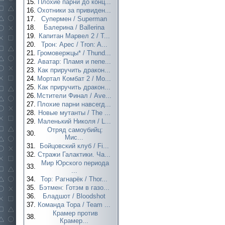
15.
Плохие парни до конц...
16.
Охотники за привиден...
17.
Супермен / Superman
18.
Балерина / Ballerina
19.
Капитан Марвел 2 / T...
20.
Трон: Арес / Tron: A...
21.
Громовержцы* / Thund...
22.
Аватар: Пламя и пепе...
23.
Как приручить дракон...
24.
Мортал Комбат 2 / Mo...
25.
Как приручить дракон...
26.
Мстители Финал / Ave...
27.
Плохие парни навсегд...
28.
Новые мутанты / The ...
29.
Маленький Николя / L...
Отряд самоубийц:
30.
Мис...
31.
Бойцовский клуб / Fi...
32.
Стражи Галактики. Ча...
Мир Юрского периода
33.
...
34.
Тор: Рагнарёк / Thor...
35.
Бэтмен: Готэм в газо...
36.
Бладшот / Bloodshot
37.
Команда Тора / Team ...
Крамер против
38.
Крамер...