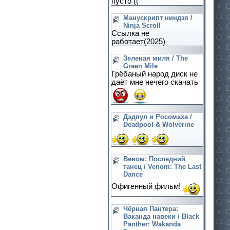
пусто ((
Манускрипт ниндзя /
Ninja Scroll
Ссылка не
работает(2025)
Зеленая миля / The
Green Mile
Грёбаный народ диск не
даёт мне нечего скачать
Дэдпул и Росомаха /
Deadpool & Wolverine
Веном: Последний
танец / Venom: The Last
Dance
Офигенный фильм!
Чёрная Пантера:
Ваканда навеки / Black
Panther: Wakanda