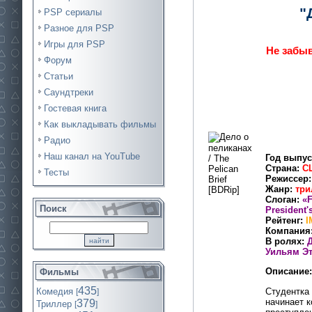
"
PSP сериалы
Разное для PSP
Игры для PSP
Не забыв
Форум
Статьи
Саундтреки
Гостевая книга
Как выкладывать фильмы
Радио
Наш канал на YouTube
Год выпус
Страна:
С
Тесты
Режиссер
Жанр:
три
Слоган:
«F
Поиск
President'
Рейтенг:
I
Компания
В ролях:
Уильям Эт
Описание:
Фильмы
435
Студентка
Комедия
[
]
начинает к
379
Триллер
[
]