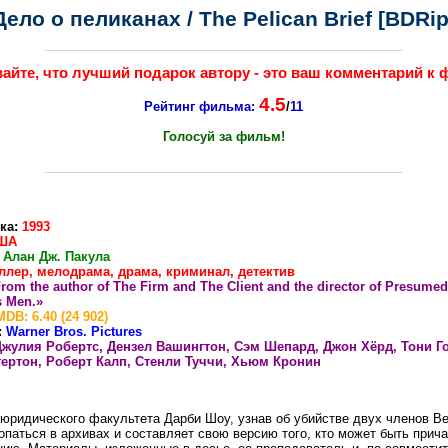
Дело о пеликанах / The Pelican Brief [BDRip
___________________________________________________
айте, что лучший подарок автору - это ваш комментарий к 
4.5
Рейтинг фильма:
/
11
Голосуй за фильм!
___________________________________________________
ка:
1993
ША
:
Алан Дж. Пакула
ллер, мелодрама, драма, криминал, детектив
rom the author of The Firm and The Client and the director of Presumed
s Men.»
MDB: 6.40 (24 902)
:
Warner Bros. Pictures
Джулия Робертс, Дензел Вашингтон, Сэм Шепард, Джон Хёрд, Тони Г
ертон, Роберт Калп, Стенли Туччи, Хьюм Кронин
 юридического факультета Дарби Шоу, узнав об убийстве двух членов В
опаться в архивах и составляет свою версию того, кто может быть прича