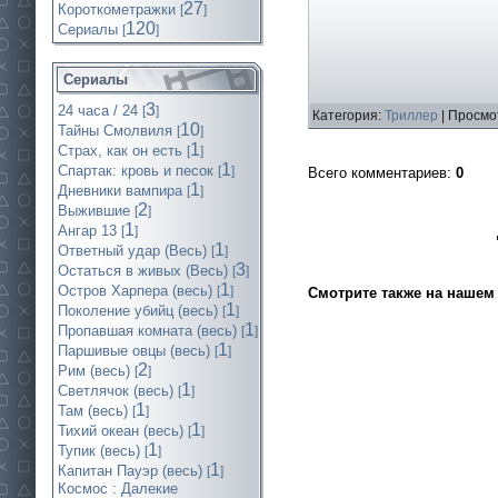
27
Короткометражки
[
]
120
Cериалы
[
]
Сериалы
3
24 часа / 24
[
]
Категория:
Триллер
| Просмо
10
Тайны Смолвиля
[
]
1
Страх, как он есть
[
]
1
Спартак: кровь и песок
[
]
Всего комментариев
:
0
1
Дневники вампира
[
]
2
Выжившие
[
]
1
Ангар 13
[
]
1
Ответный удар (Весь)
[
]
3
Остаться в живых (Весь)
[
]
1
Остров Харпера (весь)
[
]
Смотрите также на нашем 
1
Поколение убийц (весь)
[
]
1
Пропавшая комната (весь)
[
]
1
Паршивые овцы (весь)
[
]
2
Рим (весь)
[
]
1
Светлячок (весь)
[
]
1
Там (весь)
[
]
1
Тихий океан (весь)
[
]
1
Тупик (весь)
[
]
1
Капитан Пауэр (весь)
[
]
Космос : Далекие