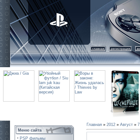
главная
регистрация
в
Главная
»
2012
»
Август
»
7
Меню сайта
PSP фильмы