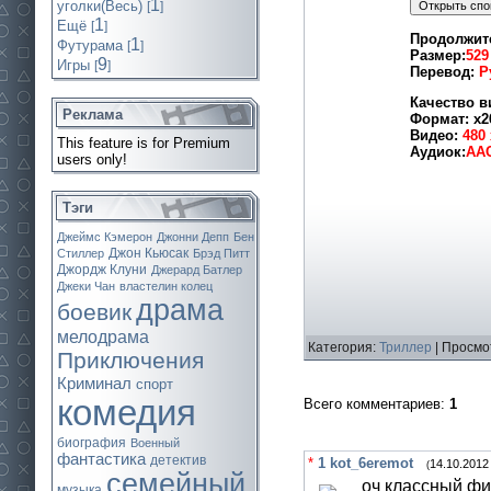
1
уголки(Весь)
[
]
1
Ещё
[
]
Продолжит
1
Футурама
[
]
Размер:
529
9
Игры
[
]
Перевод:
Р
Качество в
Реклама
Формат: x2
Видео:
480 
This feature is for Premium
Аудиок:
АА
users only!
Тэги
Джеймс Кэмерон
Джонни Депп
Бен
Джон Кьюсак
Стиллер
Брэд Питт
Джордж Клуни
Джерард Батлер
Джеки Чан
властелин колец
драма
боевик
мелодрама
Категория:
Триллер
| Просмо
Приключения
Криминал
спорт
комедия
Всего комментариев
:
1
биография
Военный
фантастика
детектив
*
1
kot_6eremot
14.10.2012
(
семейный
оч классный ф
музыка