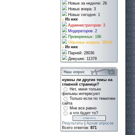
Новых за неделю: 26
Новых вчера: 3
Новых сегодня: 1
»
Из них
Администраторов: 3
Модераторов: 2
Проверенных: 196
Обычных юзеров: 39194
»
Из них
Парней: 28036
Девушек: 11378
Наш опрос
нужны ли другие темы на
главной странице?
Нет, меня только
фильмы интересуют
Только если по тематике
сайта
Мне все равно
а что будет то?
Результаты
|
Архив опросов
Всего ответов:
871