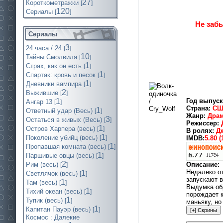
27
Короткометражки
[
]
120
Cериалы
[
]
Не забы
Сериалы
3
24 часа / 24
[
]
10
Тайны Смолвиля
[
]
1
Страх, как он есть
[
]
1
Спартак: кровь и песок
[
]
1
Дневники вампира
[
]
2
Выжившие
[
]
Год выпус
1
Ангар 13
[
]
Страна:
СШ
1
Ответный удар (Весь)
[
]
Жанр:
Драм
3
Остаться в живых (Весь)
[
]
Режиссер:
1
Остров Харпера (весь)
[
]
В ролях:
Д
1
Поколение убийц (весь)
IMDB:
5.80 (
[
]
1
Пропавшая комната (весь)
[
]
1
Паршивые овцы (весь)
[
]
2
Описание:
Рим (весь)
[
]
Недалеко о
1
Светлячок (весь)
[
]
запускают в
1
Там (весь)
[
]
Выдумка об
1
Тихий океан (весь)
[
]
порождает к
1
Тупик (весь)
[
]
маньяку, но
1
Капитан Пауэр (весь)
[
]
Космос : Далекие