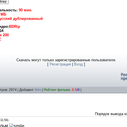
ельность:
90 мин.
 МБ
усский дублированный
идео:
BDRip
64
x 200
С
Скачать могут только зарегистрированные пользователи.
[
Регистрация
|
Вход
]
4.6
тров: 2974 | Добавил:
Iblis
|
Рейтинг фильма
:
/
9
|
Порядок вывода к
 11:56
)
ильм