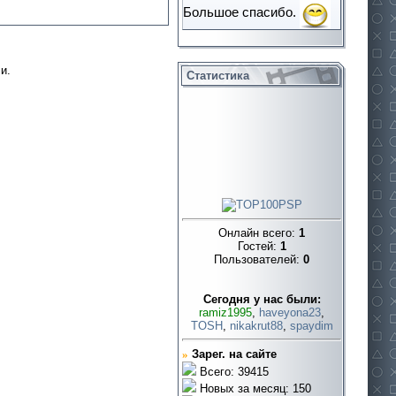
Большое спасибо.
и.
Статистика
Онлайн всего:
1
Гостей:
1
Пользователей:
0
Cегодня у нас были:
ramiz1995
,
haveyona23
,
TOSH
,
nikakrut88
,
spaydim
»
Зарег. на сайте
Всего: 39415
Новых за месяц: 150