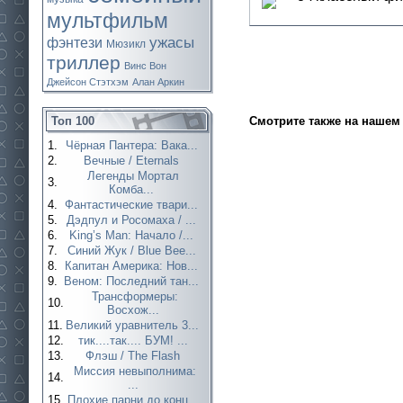
мультфильм
ужасы
фэнтези
Мюзикл
триллер
Винс Вон
Джейсон Стэтхэм
Алан Аркин
Смотрите также на нашем 
Топ 100
1.
Чёрная Пантера: Вака...
2.
Вечные / Eternals
Легенды Мортал
3.
Комба...
4.
Фантастические твари...
5.
Дэдпул и Росомаха / ...
6.
King’s Man: Начало /...
7.
Синий Жук / Blue Bee...
8.
Капитан Америка: Нов...
9.
Веном: Последний тан...
Трансформеры:
10.
Восхож...
11.
Великий уравнитель 3...
12.
тик....так.... БУМ! ...
13.
Флэш / The Flash
Миссия невыполнима:
14.
...
15.
Плохие парни до конц...