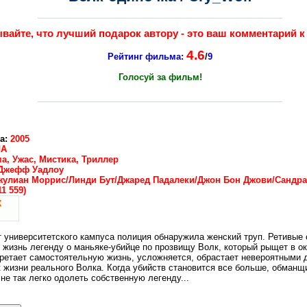
___________________________________________________
вайте, что лучший подарок автору - это ваш комментарий к
4.6
Рейтинг фильма:
/
9
Голосуй за фильм!
___________________________________________________
ка:
2005
А
а, Ужас, Мистика, Триллер
Джефф Уадлоу
жулиан Моррис/Линди Бут/Джаред Падалеки/Джон Бон Джови/Сандра
11 559)
т университетского кампуса полиция обнаружила женский труп. Ретивые
 жизнь легенду о маньяке-убийце по прозвищу Волк, который рыщет в ок
ретает самостоятельную жизнь, усложняется, обрастает невероятными д
 жизни реального Волка. Когда убийств становится все больше, обманщ
 не так легко одолеть собственную легенду...