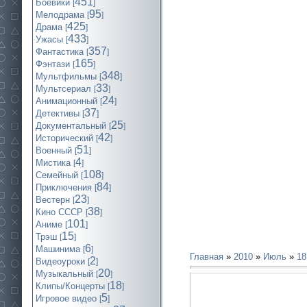
451
Боевики
[
]
95
Мелодрама
[
]
425
Драма
[
]
433
Ужасы
[
]
357
Фантастика
[
]
165
Фэнтази
[
]
348
Мультфильмы
[
]
33
Мультсериал
[
]
24
Анимационный
[
]
37
Детективы
[
]
25
Документальный
[
]
42
Исторический
[
]
51
Военный
[
]
4
Мистика
[
]
108
Семейный
[
]
84
Приключения
[
]
23
Вестерн
[
]
38
Кино СССР
[
]
101
Аниме
[
]
15
Трэш
[
]
6
Машинима
[
]
Главная
»
2010
»
Июль
»
18
2
Видеоуроки
[
]
20
Музыкальный
[
]
18
Клипы/Концерты
[
]
5
Игровое видео
[
]