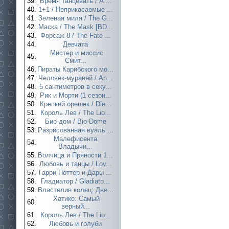
39.
Время танцевать / A ...
40.
1+1 / Неприкасаемые ...
41.
Зеленая миля / The G...
42.
Маска / The Mask [BD...
43.
Форсаж 8 / The Fate ...
44.
Девчата
Мистер и миссис
45.
Смит...
46.
Пираты Карибского мо...
47.
Человек-муравей / An...
48.
5 сантиметров в секу...
49.
Рик и Морти (1 сезон...
50.
Крепкий орешек / Die...
51.
Король Лев / The Lio...
52.
Био-дом / Bio-Dome
53.
Разрисованная вуаль ...
Малефисента:
54.
Владычи...
55.
Волчица и Пряности 1...
56.
Любовь и танцы / Lov...
57.
Гарри Поттер и Дары ...
58.
Гладиатор / Gladiato...
59.
Властелин колец: Две...
Хатико: Самый
60.
верный...
61.
Король Лев / The Lio...
62.
Любовь и голуби