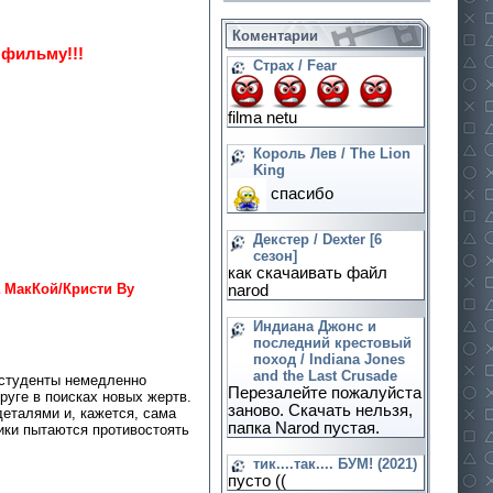
Коментарии
 фильму!!!
Страх / Fear
filma netu
Король Лев / The Lion
King
спасибо
Декстер / Dexter [6
сезон]
как скачаивать файл
 МакКой/Кристи Ву
narod
Индиана Джонс и
последний крестовый
поход / Indiana Jones
and the Last Crusade
 студенты немедленно
Перезалейте пожалуйста
руге в поисках новых жертв.
заново. Скачать нельзя,
еталями и, кажется, сама
папка Narod пустая.
ики пытаются противостоять
тик....так.... БУМ! (2021)
пусто ((