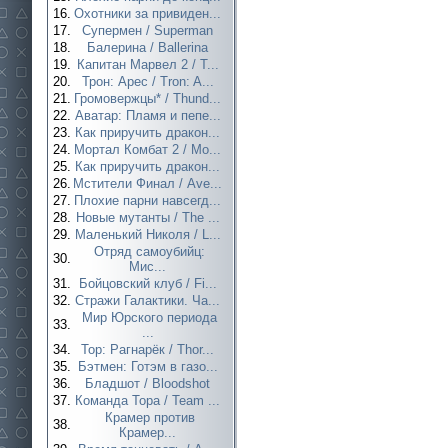
16.
Охотники за привиден...
17.
Супермен / Superman
18.
Балерина / Ballerina
19.
Капитан Марвел 2 / T...
20.
Трон: Арес / Tron: A...
21.
Громовержцы* / Thund...
22.
Аватар: Пламя и пепе...
23.
Как приручить дракон...
24.
Мортал Комбат 2 / Mo...
25.
Как приручить дракон...
26.
Мстители Финал / Ave...
27.
Плохие парни навсегд...
28.
Новые мутанты / The ...
29.
Маленький Николя / L...
Отряд самоубийц:
30.
Мис...
31.
Бойцовский клуб / Fi...
32.
Стражи Галактики. Ча...
Мир Юрского периода
33.
...
34.
Тор: Рагнарёк / Thor...
35.
Бэтмен: Готэм в газо...
36.
Бладшот / Bloodshot
37.
Команда Тора / Team ...
Крамер против
38.
Крамер...