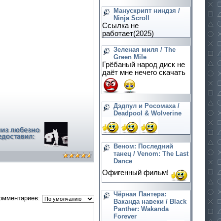
Манускрипт ниндзя /
Ninja Scroll
Ссылка не
работает(2025)
Зеленая миля / The
Green Mile
Грёбаный народ диск не
даёт мне нечего скачать
Дэдпул и Росомаха /
Deadpool & Wolverine
Веном: Последний
танец / Venom: The Last
Dance
Офигенный фильм!
Чёрная Пантера:
омментариев:
Ваканда навеки / Black
Panther: Wakanda
Forever