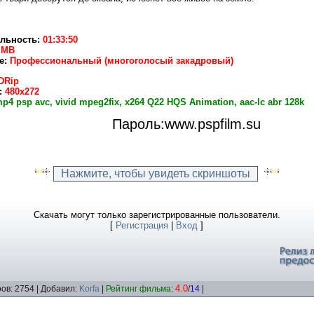
льность:
01:33:50
 MB
е:
Профессиональный (многоголосый закадровый)
DRip
:
480x272
p4 psp avc, vivid mpeg2fix, x264 Q22 HQS Animation, aac-lc abr 128k
Пароль:www.pspfilm.su
Скачать могут только зарегистрированные пользователи.
[
Регистрация
|
Вход
]
4.0
ов: 2754 | Добавил:
Korfa
|
Рейтинг фильма
:
/
14
|