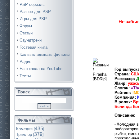
PSP сериалы
Разное для PSP
Игры для PSP
Не забыв
Форум
Статьи
Саундтреки
Гостевая книга
Как выкладывать фильмы
Радио
Наш канал на YouTube
Год выпуска
Страна:
СШ
Тесты
Режиссер:
Д
Жанр:
ужасы
Слоган:
«The
Поиск
Рейтенг:
IMD
Компания:
В ролях:
Бр
Белинда Бэл
Описание:
Фильмы
«Холодная в
435
лаборатории
Комедия
[
]
рыбки, вмес
379
Триллер
[
]
прожорливые