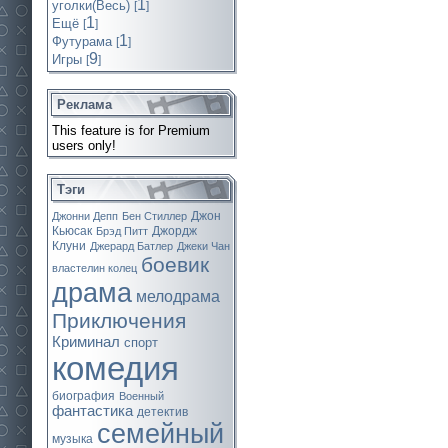
1
уголки(Весь)
[
]
1
Ещё
[
]
1
Футурама
[
]
9
Игры
[
]
Реклама
This feature is for Premium
users only!
Тэги
Джон
Джонни Депп
Бен Стиллер
Кьюсак
Джордж
Брэд Питт
Клуни
Джерард Батлер
Джеки Чан
боевик
властелин колец
драма
мелодрама
Приключения
Криминал
спорт
комедия
биография
Военный
фантастика
детектив
семейный
музыка