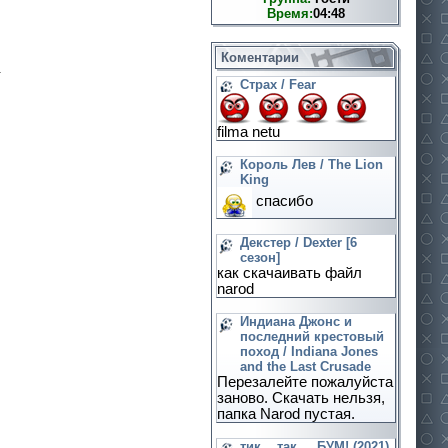
Время:
04:48
Коментарии
.
Страх / Fear
filma netu
Король Лев / The Lion
King
спасибо
Декстер / Dexter [6
сезон]
как скачаивать файл
narod
Индиана Джонс и
последний крестовый
поход / Indiana Jones
and the Last Crusade
Перезалейте пожалуйста
заново. Скачать нельзя,
папка Narod пустая.
тик....так.... БУМ! (2021)