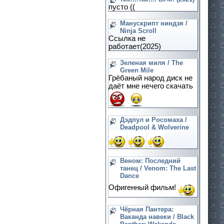
пусто ((
Манускрипт ниндзя /
Ninja Scroll
Ссылка не
работает(2025)
Зеленая миля / The
Green Mile
Грёбаный народ диск не
даёт мне нечего скачать
Дэдпул и Росомаха /
Deadpool & Wolverine
Веном: Последний
танец / Venom: The Last
Dance
Офигенный фильм!
Чёрная Пантера:
Ваканда навеки / Black