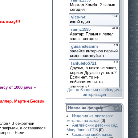
фильму!!!
ercy of 1000 jaws!»
Для добавления необходима
авторизация
иллер, Мартин Бесвик,
Новое на форуме
Изделия из листового
металла на заказ
(0)
шлое? В секретной
Английский детский сад
у закрыли, а оставшиеся
Mary Jane в СПб
(0)
 озеро… Если
Создание мобильных