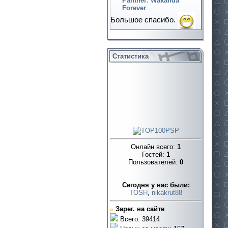
Panther: Wakanda
Forever
Большое спасибо.
Статистика
Онлайн всего:
1
Гостей:
1
Пользователей:
0
Cегодня у нас были:
TOSH
,
nikakrut88
»
Зарег. на сайте
Всего: 39414