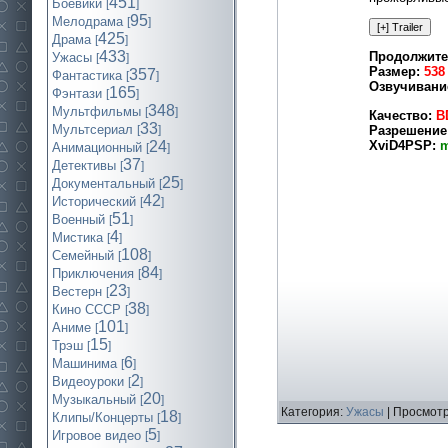
451
Боевики
[
]
95
Мелодрама
[
]
425
Драма
[
]
433
Продолжите
Ужасы
[
]
Размер:
538
357
Фантастика
[
]
Озвучивани
165
Фэнтази
[
]
348
Мультфильмы
[
]
Качество:
B
33
Мультсериал
Разрешение
[
]
XviD4PSP:
m
24
Анимационный
[
]
37
Детективы
[
]
25
Документальный
[
]
42
Исторический
[
]
51
Военный
[
]
4
Мистика
[
]
108
Семейный
[
]
84
Приключения
[
]
23
Вестерн
[
]
38
Кино СССР
[
]
101
Аниме
[
]
15
Трэш
[
]
6
Машинима
[
]
2
Видеоуроки
[
]
20
Музыкальный
[
]
Категория:
Ужасы
| Просмотр
18
Клипы/Концерты
[
]
5
Игровое видео
[
]