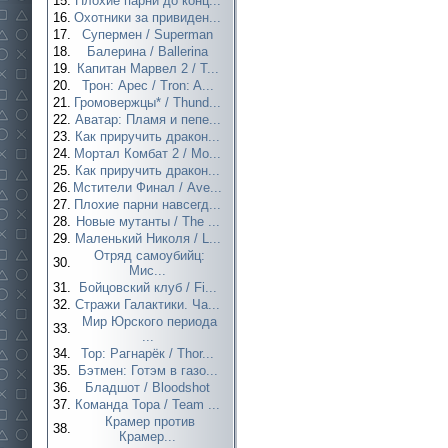
15.
Плохие парни до конц...
16.
Охотники за привиден...
17.
Супермен / Superman
18.
Балерина / Ballerina
19.
Капитан Марвел 2 / T...
20.
Трон: Арес / Tron: A...
21.
Громовержцы* / Thund...
22.
Аватар: Пламя и пепе...
23.
Как приручить дракон...
24.
Мортал Комбат 2 / Mo...
25.
Как приручить дракон...
26.
Мстители Финал / Ave...
27.
Плохие парни навсегд...
28.
Новые мутанты / The ...
29.
Маленький Николя / L...
Отряд самоубийц:
30.
Мис...
31.
Бойцовский клуб / Fi...
32.
Стражи Галактики. Ча...
Мир Юрского периода
33.
...
34.
Тор: Рагнарёк / Thor...
35.
Бэтмен: Готэм в газо...
36.
Бладшот / Bloodshot
37.
Команда Тора / Team ...
Крамер против
38.
Крамер...