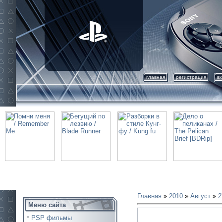
главная
регистрация
в
Главная
»
2010
»
Август
»
2
Меню сайта
PSP фильмы