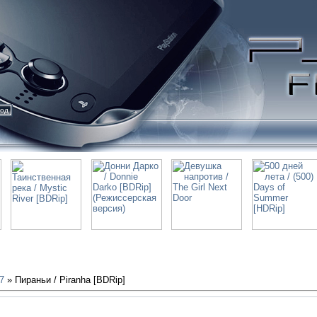
ход
7
» Пираньи / Piranha [BDRip]