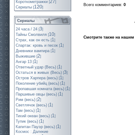
27
Короткометражки
[
]
Всего комментариев
:
0
120
Cериалы
[
]
Сериалы
3
24 часа / 24
[
]
10
Тайны Смолвиля
[
]
Смотрите также на нашем 
1
Страх, как он есть
[
]
1
Спартак: кровь и песок
[
]
1
Дневники вампира
[
]
2
Выжившие
[
]
1
Ангар 13
[
]
1
Ответный удар (Весь)
[
]
3
Остаться в живых (Весь)
[
]
1
Остров Харпера (весь)
[
]
1
Поколение убийц (весь)
[
]
1
Пропавшая комната (весь)
[
]
1
Паршивые овцы (весь)
[
]
2
Рим (весь)
[
]
1
Светлячок (весь)
[
]
1
Там (весь)
[
]
1
Тихий океан (весь)
[
]
1
Тупик (весь)
[
]
1
Капитан Пауэр (весь)
[
]
Космос : Далекие