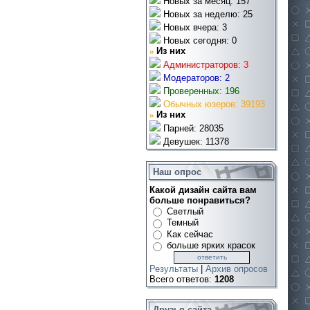
Новых за месяц: 157
Новых за неделю: 25
Новых вчера: 3
Новых сегодня: 0
»
Из них
Администраторов: 3
Модераторов: 2
Проверенных: 196
Обычных юзеров: 39193
»
Из них
Парней: 28035
Девушек: 11378
Наш опрос
Какой дизайн сайта вам
больше понравиться?
Светлый
Темный
Как сейчас
больше ярких красок
Результаты
|
Архив опросов
Всего ответов:
1208
Друзья сайта