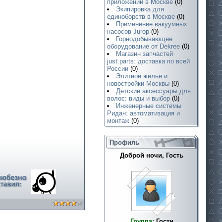
приложений в Москве
(0)
Экипировка для
единоборств в Москве
(0)
Применение вакуумных
насосов Jurop
(0)
Горнодобывающее
оборудование от Dekree
(0)
Магазин запчастей
just.parts: доставка по всей
России
(0)
Элитное жилье и
новостройки Москвы
(0)
Детские аксессуары для
волос: виды и выбор
(0)
Инженерные системы
Ридан: автоматизация и
монтаж
(0)
Профиль
Доброй ночи, Гость
Группа:
Гости