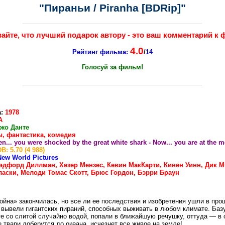
"Пираньи / Piranha [BDRip]"
___________________________________________________
айте, что лучший подарок автору - это ваш комментарий к 
4.0
Рейтинг фильма:
/
14
Голосуй за фильм!
___________________________________________________
:
1978
А
жо Данте
, фантастика, комедия
n... you were shocked by the great white shark - Now... you are at the m
B: 5.70 (4 988)
New World Pictures
эдфорд Диллман, Хезер Мензес, Кевин МакКарти, Кинен Уинн, Дик М
аски, Мелоди Томас Скотт, Брюс Гордон, Бэрри Браун
ойна» закончилась, но все ли ее последствия и изобретения ушли в про
 вывели гигантских пираний, способных выживать в любом климате. Баз
те со слитой случайно водой, попали в ближайшую речушку, оттуда — в
 твари доберутся до океана, исчезнет все живое на земле!