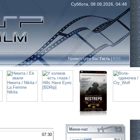
Суббота, 08.08.2026, 04:48
Приветствую Вас
Гость
|
RSS
Мини-чат
07:30