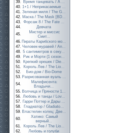
39.
Время танцевать / A ...
40.
1+1 / Неприкасаемые ...
41.
Зеленая миля / The G...
42.
Маска / The Mask [BD...
43.
Форсаж 8 / The Fate ...
44.
Девчата
Мистер и миссис
45.
Смит...
46.
Пираты Карибского мо...
47.
Человек-муравей / An...
48.
5 сантиметров в секу...
49.
Рик и Морти (1 сезон...
50.
Крепкий орешек / Die...
51.
Король Лев / The Lio...
52.
Био-дом / Bio-Dome
53.
Разрисованная вуаль ...
Малефисента:
54.
Владычи...
55.
Волчица и Пряности 1...
56.
Любовь и танцы / Lov...
57.
Гарри Поттер и Дары ...
58.
Гладиатор / Gladiato...
59.
Властелин колец: Две...
Хатико: Самый
60.
верный...
61.
Король Лев / The Lio...
62.
Любовь и голуби