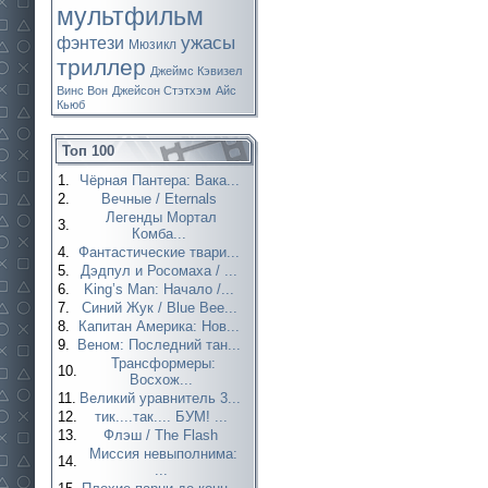
мультфильм
ужасы
фэнтези
Мюзикл
триллер
Джеймс Кэвизел
Винс Вон
Джейсон Стэтхэм
Айс
Кьюб
Топ 100
1.
Чёрная Пантера: Вака...
2.
Вечные / Eternals
Легенды Мортал
3.
Комба...
4.
Фантастические твари...
5.
Дэдпул и Росомаха / ...
6.
King’s Man: Начало /...
7.
Синий Жук / Blue Bee...
8.
Капитан Америка: Нов...
9.
Веном: Последний тан...
Трансформеры:
10.
Восхож...
11.
Великий уравнитель 3...
12.
тик....так.... БУМ! ...
13.
Флэш / The Flash
Миссия невыполнима:
14.
...