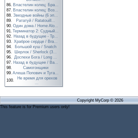
86.
Властелин колец: Бра...
87.
Властелин колец: Воз...
88.
Звездные войны (6 эп...
89.
Рататуй / Ratatouill...
90.
Один дома / Home Alo...
91.
Терминатор 2: Судный...
92.
Назад в будущее - Тр...
93.
Храброе сердце / Bra...
94.
Большой куш / Snatch
95.
Шерлок / Sherlock (3...
96.
Доспехи Бога / Long ...
97.
Назад в будущее / Ba...
98.
Самогонщики
99.
Алеша Попович и Туга...
Не время для орехов
100.
...
Copyright MyCorp © 2026
This feature is for Premium users only!