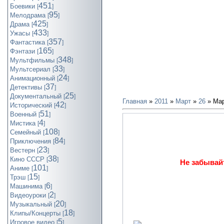
451
Боевики
[
]
95
Мелодрама
[
]
425
Драма
[
]
433
Ужасы
[
]
357
Фантастика
[
]
165
Фэнтази
[
]
348
Мультфильмы
[
]
33
Мультсериал
[
]
24
Анимационный
[
]
37
Детективы
[
]
25
Документальный
[
]
Главная
»
2011
»
Март
»
26
» Мар
42
Исторический
[
]
51
Военный
[
]
4
Мистика
[
]
108
Семейный
[
]
84
Приключения
[
]
23
Вестерн
[
]
38
Кино СССР
[
]
Не забывайт
101
Аниме
[
]
15
Трэш
[
]
6
Машинима
[
]
2
Видеоуроки
[
]
20
Музыкальный
[
]
18
Клипы/Концерты
[
]
5
Игровое видео
[
]