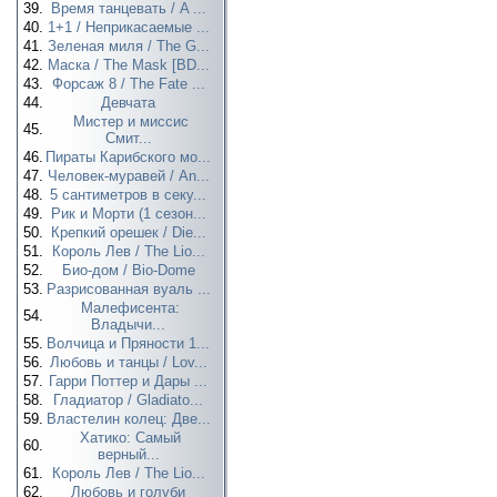
39.
Время танцевать / A ...
40.
1+1 / Неприкасаемые ...
41.
Зеленая миля / The G...
42.
Маска / The Mask [BD...
43.
Форсаж 8 / The Fate ...
44.
Девчата
Мистер и миссис
45.
Смит...
46.
Пираты Карибского мо...
47.
Человек-муравей / An...
48.
5 сантиметров в секу...
49.
Рик и Морти (1 сезон...
50.
Крепкий орешек / Die...
51.
Король Лев / The Lio...
52.
Био-дом / Bio-Dome
53.
Разрисованная вуаль ...
Малефисента:
54.
Владычи...
55.
Волчица и Пряности 1...
56.
Любовь и танцы / Lov...
57.
Гарри Поттер и Дары ...
58.
Гладиатор / Gladiato...
59.
Властелин колец: Две...
Хатико: Самый
60.
верный...
61.
Король Лев / The Lio...
62.
Любовь и голуби