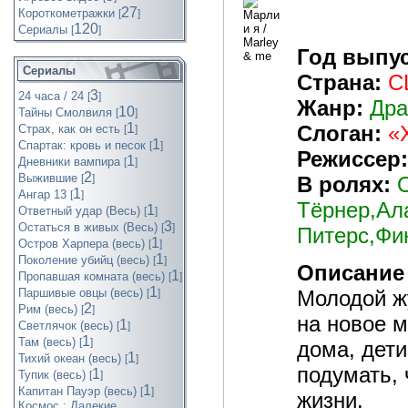
27
Короткометражки
[
]
120
Cериалы
[
]
Год выпус
Сериалы
Страна:
С
3
24 часа / 24
[
]
Жанр:
Дра
10
Тайны Смолвиля
[
]
1
Слоган:
«
Страх, как он есть
[
]
1
Спартак: кровь и песок
[
]
Режиссер:
1
Дневники вампира
[
]
2
Выжившие
В ролях:
[
]
1
Ангар 13
[
]
Тёрнер,Ал
1
Ответный удар (Весь)
[
]
3
Остаться в живых (Весь)
[
]
Питерс,Фин
1
Остров Харпера (весь)
[
]
1
Поколение убийц (весь)
[
]
Описание 
1
Пропавшая комната (весь)
[
]
1
Паршивые овцы (весь)
Молодой жу
[
]
2
Рим (весь)
[
]
на новое м
1
Светлячок (весь)
[
]
1
Там (весь)
[
]
дома, дети
1
Тихий океан (весь)
[
]
подумать, 
1
Тупик (весь)
[
]
1
Капитан Пауэр (весь)
[
]
жизни.
Космос : Далекие