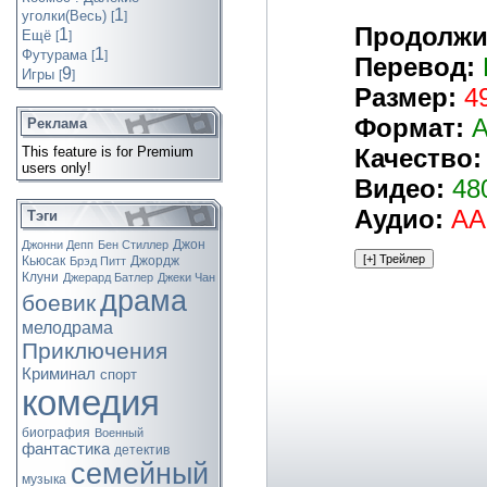
1
уголки(Весь)
[
]
Продолжи
1
Ещё
[
]
1
Футурама
[
]
Перевод:
9
Игры
[
]
Размер:
4
Формат:
Реклама
Качество:
This feature is for Premium
users only!
Видео:
48
Аудио:
AA
Тэги
Джон
Джонни Депп
Бен Стиллер
Кьюсак
Джордж
Брэд Питт
Клуни
Джерард Батлер
Джеки Чан
драма
боевик
мелодрама
Приключения
Криминал
спорт
комедия
биография
Военный
фантастика
детектив
семейный
музыка