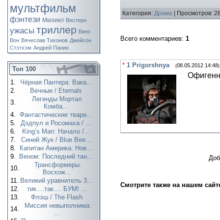
мультфильм
Категория:
Драма
| Просмотров: 2
фэнтези
Мюзикл
Вестерн
триллер
ужасы
Винс
Всего комментариев
:
1
Вон
Вячеслав Тихонов
Джейсон
Стэтхэм
Андрей Панин
*
1
Prigorshnya
08.05.2012 14:48
(
)
Топ 100
Офигенн
1.
Чёрная Пантера: Вака...
2.
Вечные / Eternals
Легенды Мортал
3.
Комба...
4.
Фантастические твари...
5.
Дэдпул и Росомаха / ...
6.
King’s Man: Начало /...
7.
Синий Жук / Blue Bee...
8.
Капитан Америка: Нов...
9.
Веном: Последний тан...
Доб
Трансформеры:
10.
Восхож...
11.
Великий уравнитель 3...
Смотрите также на нашем сайт
12.
тик....так.... БУМ! ...
13.
Флэш / The Flash
Миссия невыполнима:
14.
...