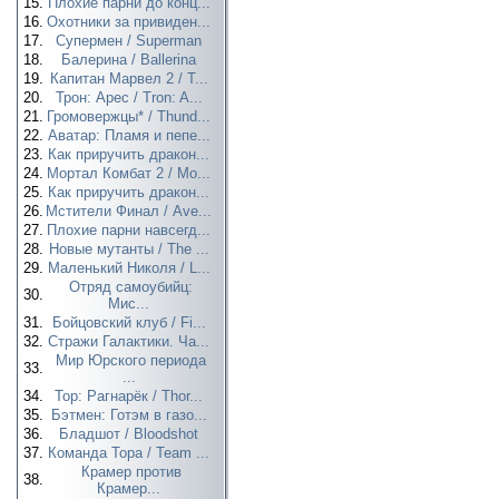
15.
Плохие парни до конц...
16.
Охотники за привиден...
17.
Супермен / Superman
18.
Балерина / Ballerina
19.
Капитан Марвел 2 / T...
20.
Трон: Арес / Tron: A...
21.
Громовержцы* / Thund...
22.
Аватар: Пламя и пепе...
23.
Как приручить дракон...
24.
Мортал Комбат 2 / Mo...
25.
Как приручить дракон...
26.
Мстители Финал / Ave...
27.
Плохие парни навсегд...
28.
Новые мутанты / The ...
29.
Маленький Николя / L...
Отряд самоубийц:
30.
Мис...
31.
Бойцовский клуб / Fi...
32.
Стражи Галактики. Ча...
Мир Юрского периода
33.
...
34.
Тор: Рагнарёк / Thor...
35.
Бэтмен: Готэм в газо...
36.
Бладшот / Bloodshot
37.
Команда Тора / Team ...
Крамер против
38.
Крамер...