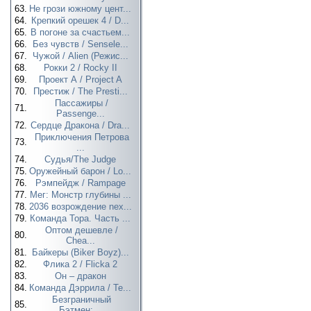
63.
Не грози южному цент...
64.
Крепкий орешек 4 / D...
65.
В погоне за счастьем...
66.
Без чувств / Sensele...
67.
Чужой / Alien (Режис...
68.
Рокки 2 / Rocky II
69.
Проект А / Project A
70.
Престиж / The Presti...
Пассажиры /
71.
Passenge...
72.
Сердце Дракона / Dra...
Приключения Петрова
73.
...
74.
Судья/The Judge
75.
Оружейный барон / Lo...
76.
Рэмпейдж / Rampage
77.
Мег: Монстр глубины ...
78.
2036 возрождение nex...
79.
Команда Тора. Часть ...
Оптом дешевле /
80.
Chea...
81.
Байкеры (Biker Boyz)...
82.
Флика 2 / Flicka 2
83.
Он – дракон
84.
Команда Дэррила / Te...
Безграничный
85.
Бэтмен:...